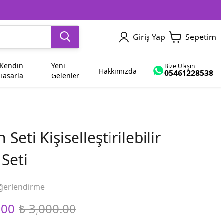
Giriş Yap
Sepetim
Kendin
Yeni
Bize Ulaşın
Hakkımızda
05461228538
Tasarla
Gelenler
Dede
Yetişkin
Sevgiliye Hediye
İsme Özel
Ham Bez Çanta
Dayı
 Seti Kişiselleştirilebilir
Abla
Bayram
 Seti
Yenge
Diğer Modeller
ğerlendirme
.00
₺ 3,000.00