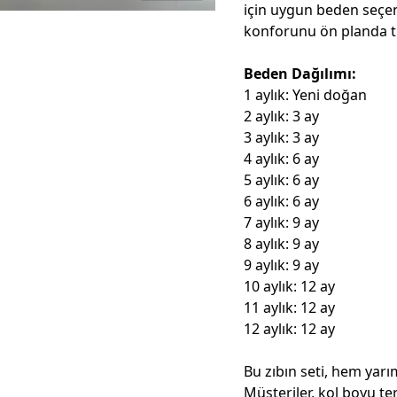
için uygun beden seçen
konforunu ön planda t
Beden Dağılımı:
1 aylık: Yeni doğan
2 aylık: 3 ay
3 aylık: 3 ay
4 aylık: 6 ay
5 aylık: 6 ay
6 aylık: 6 ay
7 aylık: 9 ay
8 aylık: 9 ay
9 aylık: 9 ay
10 aylık: 12 ay
11 aylık: 12 ay
12 aylık: 12 ay
Bu zıbın seti, hem yar
Müşteriler, kol boyu terc