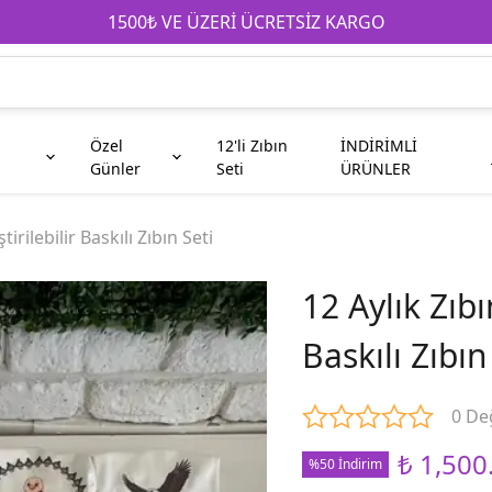
1500₺ VE ÜZERİ ÜCRETSİZ KARGO
Özel
12'li Zıbın
İNDİRİMLİ
Günler
Seti
ÜRÜNLER
e
Anneanne
Çocuk
Babaya Hediyeler
Babaanne
Galatasaray
Kahve Fincanı
tirilebilir Baskılı Zıbın Seti
12 Aylık Zıbın
Teyze
Abi
Baskılı Zıbın
Taraftar
Kuzen
0 De
₺ 1,500
%50 İndirim