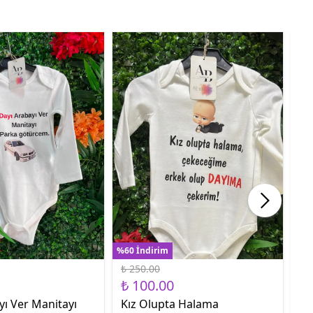
%60 İndirim
%60
₺ 250.00
₺ 
₺ 100.00
₺ 
yı Ver Manitayı
Kız Olupta Halama
Sa