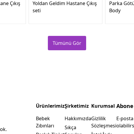
ane Çıkış
Yoldan Geldim Hastane Çıkış
Parka Götü
seti
Body
Tümünü Gör
Abone
Ürünlerimiz
Şirketimiz
Kurumsal
Bebek
Hakkımızda
Gizlilik
E-posta
Zıbınları
Sözleşmesi
olabilirs
Sıkça
ok.