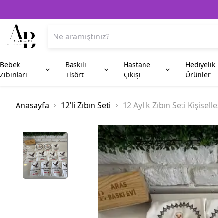
Bebek
Baskılı
Hastane
Hediyelik
Zıbınları
Tişört
Çıkışı
Ürünler
Anne
Aile Kombin
Beşiktaş
Kupa Bardak
Anneye Hediyeler
Baba
Fenerbahç
Plaket
Anasayfa
12'li Zıbın Seti
12 Aylık Zıbın Seti Kişiselleş
Amca
Hala
Enişte
Sünnet