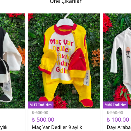
Öne Çıkanlar
%17 İndirim
%60 İndirim
₺ 600.00
₺ 250.00
₺ 500.00
₺ 100.00
ylık
Maç Var Dediler 9 aylık
Dayı Araba