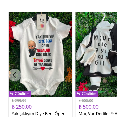
%17 İndirim
%17 İndirim
₺ 299.99
₺ 600.00
₺ 250.00
₺ 500.00
Yakışıklıyım Diye Beni Öpen
Maç Var Dediler 9 A