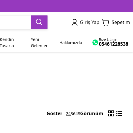
Giriş Yap
Sepetim
Kendin
Yeni
Bize Ulaşın
Hakkımızda
05461228538
Tasarla
Gelenler
Dede
Yetişkin
Sevgiliye Hediye
İsme Özel
Ham Bez Çanta
Dayı
Abla
Bayram
Yenge
Diğer Modeller
Göster
Görünüm
24
36
48