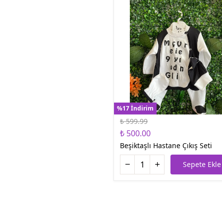
%17 İndirim
₺ 599.99
₺ 500.00
Beşiktaşlı Hastane Çıkış Seti
Sepete Ekle