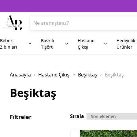
Bebek
Baskılı
Hastane
Hediyelik
Zıbınları
Tişört
Çıkışı
Ürünler
Anne
Aile Kombin
Beşiktaş
Kupa Bardak
Anneye Hediyeler
Baba
Fenerbahç
Plaket
Anasayfa
Hastane Çıkışı
Beşiktaş
Beşiktaş
Amca
Hala
Beşiktaş
Enişte
Sünnet
Sırala
Filtreler