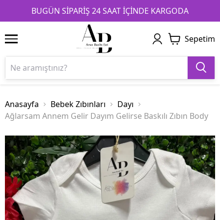
1
2
3
BUGÜN SİPARİŞ 24 SAAT İÇİNDE KARGODA
Sepetim
Anasayfa
Bebek Zıbınları
Dayı
Ağlarsam Annem Gelir Dayım Gelirse Baskılı Zıbın Body