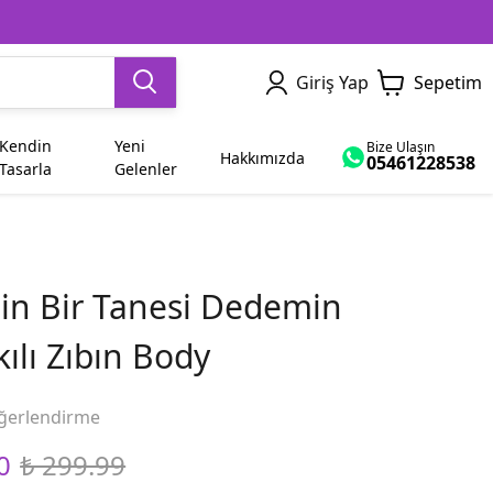
Giriş Yap
Sepetim
Kendin
Yeni
Bize Ulaşın
Hakkımızda
05461228538
Tasarla
Gelenler
Dede
Yetişkin
Sevgiliye Hediye
İsme Özel
Ham Bez Çanta
Dayı
n Bir Tanesi Dedemin
Abla
Bayram
ılı Zıbın Body
Yenge
Diğer Modeller
ğerlendirme
0
₺ 299.99