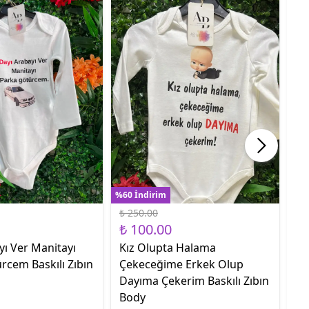
%60 İndirim
%60
₺ 250.00
₺ 
₺ 100.00
₺ 
yı Ver Manitayı
Kız Olupta Halama
Sa
rcem Baskılı Zıbın
Çekeceğime Erkek Olup
Ge
Dayıma Çekerim Baskılı Zıbın
Body