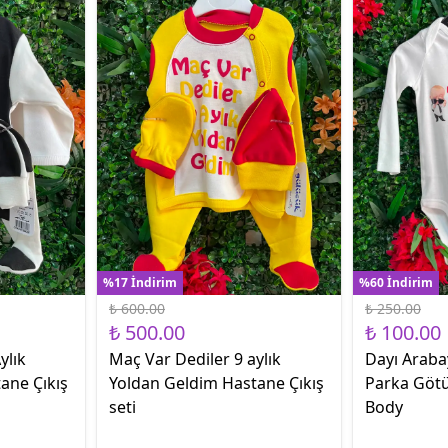
%17 İndirim
%60 İndirim
₺ 600.00
₺ 250.00
₺ 500.00
₺ 100.00
ylık
Maç Var Dediler 9 aylık
Dayı Araba
ane Çıkış
Yoldan Geldim Hastane Çıkış
Parka Götü
seti
Body