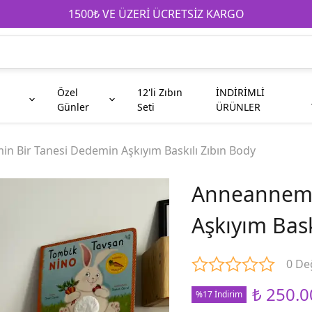
1500₺ VE ÜZERİ ÜCRETSİZ KARGO
Özel
12'li Zıbın
İNDİRİMLİ
Günler
Seti
ÜRÜNLER
e
Anneanne
Çocuk
Babaya Hediyeler
Babaanne
Galatasaray
Kahve Fincanı
n Bir Tanesi Dedemin Aşkıyım Baskılı Zıbın Body
Anneannemi
Teyze
Abi
Aşkıyım Bask
Taraftar
Kuzen
0 De
₺ 250.0
%17 İndirim