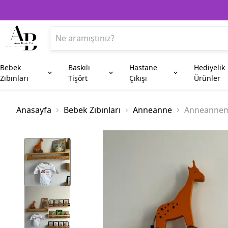
Bebek
Baskılı
Hastane
Hediyelik
Zıbınları
Tişört
Çıkışı
Ürünler
Anne
Aile Kombin
Beşiktaş
Kupa Bardak
Anneye Hediyeler
Baba
Fenerbahç
Plaket
Anasayfa
Bebek Zıbınları
Anneanne
Anneannemi
Amca
Hala
Enişte
Sünnet