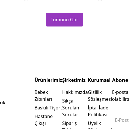
Tümünü Gör
Abone
Ürünlerimiz
Şirketimiz
Kurumsal
Bebek
Hakkımızda
Gizlilik
E-posta
Zıbınları
Sözleşmesi
olabilirs
Sıkça
ok.
Baskılı Tişört
Sorulan
İptal İade
Sorular
Politikası
Hastane
E-Post
Çıkışı
Sipariş
Üyelik