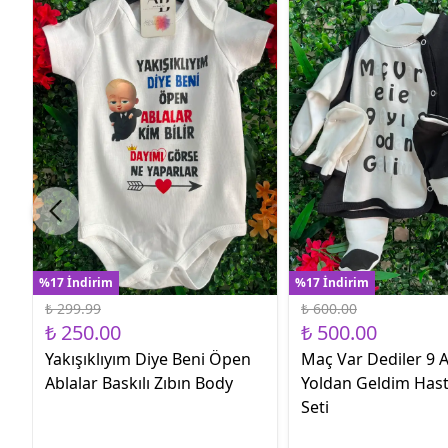
%17 İndirim
%17 İndirim
₺ 299.99
₺ 600.00
₺ 250.00
₺ 500.00
Yakışıklıyım Diye Beni Öpen
Maç Var Dediler 9 A
Ablalar Baskılı Zıbın Body
Yoldan Geldim Hast
Seti