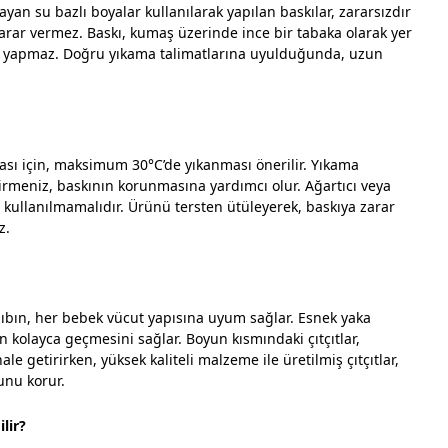
yan su bazlı boyalar kullanılarak yapılan baskılar, zararsızdır
rar vermez. Baskı, kumaş üzerinde ince bir tabaka olarak yer
ma yapmaz. Doğru yıkama talimatlarına uyulduğunda, uzun
ı için, maksimum 30°C’de yıkanması önerilir. Yıkama
rmeniz, baskının korunmasına yardımcı olur. Ağartıcı veya
i kullanılmamalıdır. Ürünü tersten ütüleyerek, baskıya zarar
z.
zıbın, her bebek vücut yapısına uyum sağlar. Esnek yaka
n kolayca geçmesini sağlar. Boyun kısmındaki çıtçıtlar,
ale getirirken, yüksek kaliteli malzeme ile üretilmiş çıtçıtlar,
unu korur.
lir?