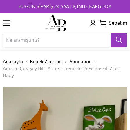
1
2
3
BUGÜN SİPARİŞ 24 SAAT İÇİNDE KARGODA
Sepetim
Anasayfa
Bebek Zıbınları
Anneanne
Annem Çok Şey Bilir Anneannem Her Şeyi Baskılı Zıbın
Body