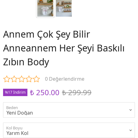
Annem Çok Şey Bilir
Anneannem Her Şeyi Baskılı
Zıbın Body
0 Değerlendirme
₺ 250.00
₺ 299.99
%17 İndirim
Beden
Kol Boyu