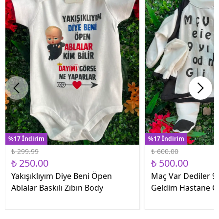
%17 İndirim
%17 İndirim
₺ 299.99
₺ 600.00
₺ 250.00
₺ 500.00
Yakışıklıyım Diye Beni Öpen
Maç Var Dediler 9 
Ablalar Baskılı Zıbın Body
Geldim Hastane Çık