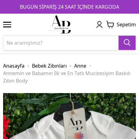
1
2
3
BUGÜN SİPARİŞ 24 SAAT İÇİNDE KARGODA
Sepetim
Anasayfa
Bebek Zıbınları
Anne
Annemin ve Babamın İlk ve En Tatlı Mucizesiyim Baskılı
Zıbın Body