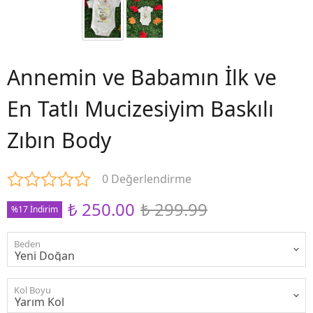
Annemin ve Babamın İlk ve
En Tatlı Mucizesiyim Baskılı
Zıbın Body
0 Değerlendirme
₺ 250.00
₺ 299.99
%17 İndirim
Beden
Kol Boyu