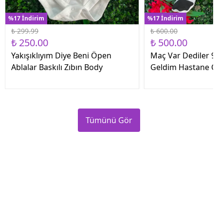
%17 İndirim
%17 İndirim
₺ 299.99
₺ 600.00
₺ 250.00
₺ 500.00
Yakışıklıyım Diye Beni Öpen
Maç Var Dediler 9 
Ablalar Baskılı Zıbın Body
Geldim Hastane Çık
Tümünü Gör