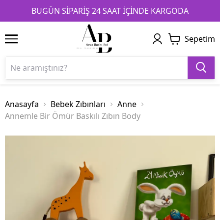
1
2
3
BUGÜN SİPARİŞ 24 SAAT İÇİNDE KARGODA
Sepetim
Anasayfa
Bebek Zıbınları
Anne
Annemle Bir Ömür Baskılı Zıbın Body