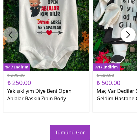
%17 İndirim
%17 İndirim
₺ 299.99
₺ 600.00
₺ 250.00
₺ 500.00
Yakışıklıyım Diye Beni Öpen
Maç Var Dediler 9 
Ablalar Baskılı Zıbın Body
Geldim Hastane Çık
Tümünü Gör