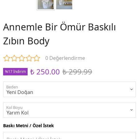
Annemle Bir Ömür Baskılı
Zıbın Body
0 Değerlendirme
₺ 250.00
₺ 299.99
%17 İndirim
Beden
Kol Boyu
Baskı Metni / Özel İstek