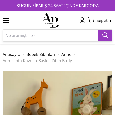
1
2
3
BUGÜN SİPARİŞ 24 SAAT İÇİNDE KARGODA
Sepetim
Anasayfa
Bebek Zıbınları
Anne
Annesinin Kuzusu Baskılı Zıbın Body