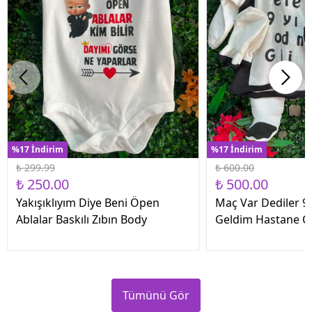
%17 İndirim
%17 İndirim
₺ 299.99
₺ 600.00
₺ 250.00
₺ 500.00
Yakışıklıyım Diye Beni Öpen
Maç Var Dediler 9 
Ablalar Baskılı Zıbın Body
Geldim Hastane Çık
Tümünü Gör