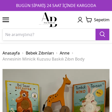
1
2
3
BUGÜN SİPARİŞ 24 SAAT İÇİNDE KARGODA
Sepetim
Anasayfa
Bebek Zıbınları
Anne
Annesinin Minicik Kuzusu Baskılı Zıbın Body