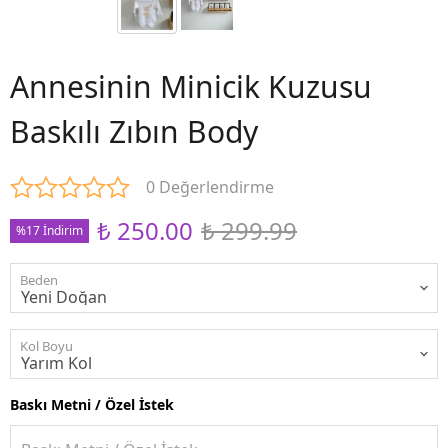
Annesinin Minicik Kuzusu
Baskılı Zıbın Body
0 Değerlendirme
₺ 250.00
₺ 299.99
%17 İndirim
Beden
Kol Boyu
Baskı Metni / Özel İstek