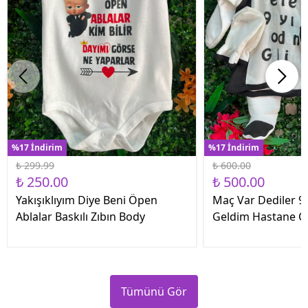
%17 İndirim
%17 İndirim
₺ 299.99
₺ 600.00
₺ 250.00
₺ 500.00
Yakışıklıyım Diye Beni Öpen
Maç Var Dediler 9 
Ablalar Baskılı Zıbın Body
Geldim Hastane Çık
Tümünü Gör