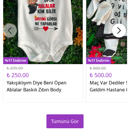
%17 İndirim
%17 İndirim
₺ 299.99
₺ 600.00
₺ 250.00
₺ 500.00
Yakışıklıyım Diye Beni Öpen
Maç Var Dediler 9 
Ablalar Baskılı Zıbın Body
Geldim Hastane Çık
Tümünü Gör