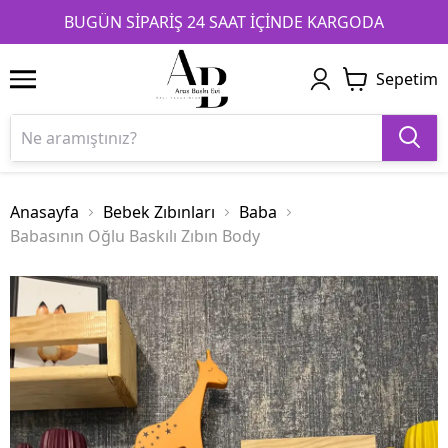
1
2
3
BUGÜN SİPARİŞ 24 SAAT İÇİNDE KARGODA
Sepetim
Anasayfa
Bebek Zıbınları
Baba
Babasının Oğlu Baskılı Zıbın Body