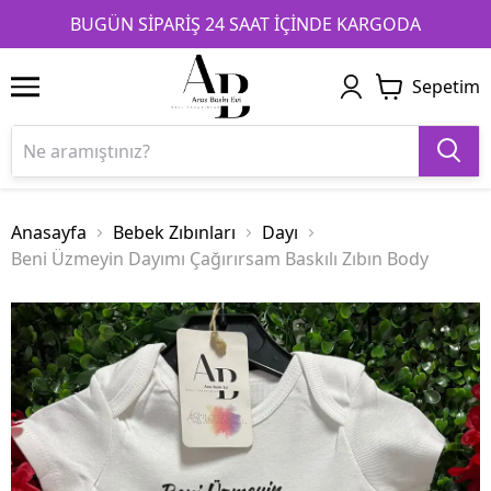
1
2
3
BUGÜN SİPARİŞ 24 SAAT İÇİNDE KARGODA
Sepetim
Anasayfa
Bebek Zıbınları
Dayı
Beni Üzmeyin Dayımı Çağırırsam Baskılı Zıbın Body