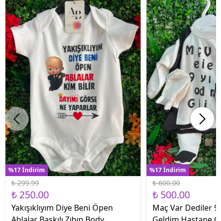
%17 İndirim
%17 İndirim
₺ 299.99
₺ 600.00
₺ 250.00
₺ 500.00
Yakışıklıyım Diye Beni Öpen
Maç Var Dediler 9 
Ablalar Baskılı Zıbın Body
Geldim Hastane Çık