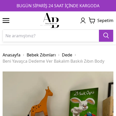
1
2
3
BUGÜN SİPARİŞ 24 SAAT İÇİNDE KARGODA
Sepetim
Anasayfa
Bebek Zıbınları
Dede
Beni Yavaşca Dedeme Ver Bakalım Baskılı Zıbın Body