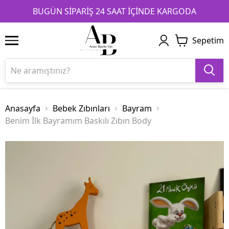
1
2
3
BUGÜN SİPARİŞ 24 SAAT İÇİNDE KARGODA
Sepetim
Anasayfa
Bebek Zıbınları
Bayram
Benim İlk Bayramım Baskılı Zıbın Body