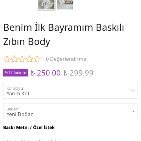
Benim İlk Bayramım Baskılı
Zıbın Body
0 Değerlendirme
₺ 250.00
₺ 299.99
%17 İndirim
Kol Boyu
Beden
Baskı Metni / Özel İstek