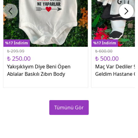
%17 İndirim
%17 İndirim
₺ 299.99
₺ 600.00
₺ 250.00
₺ 500.00
Yakışıklıyım Diye Beni Öpen
Maç Var Dediler 9 
Ablalar Baskılı Zıbın Body
Geldim Hastane Çık
Tümünü Gör