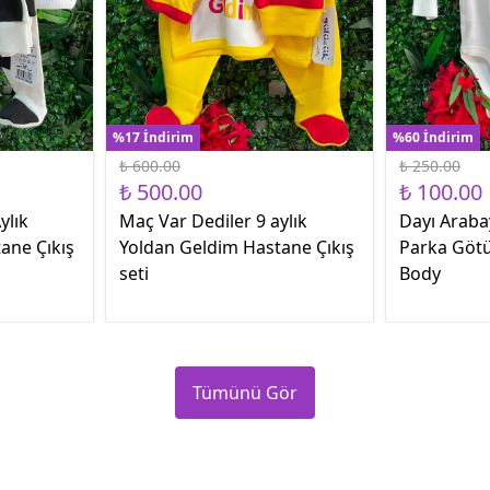
%17 İndirim
%60 İndirim
₺ 600.00
₺ 250.00
₺ 500.00
₺ 100.00
ylık
Maç Var Dediler 9 aylık
Dayı Araba
ane Çıkış
Yoldan Geldim Hastane Çıkış
Parka Götü
seti
Body
Tümünü Gör