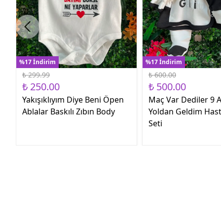
%17 İndirim
%17 İndirim
₺ 299.99
₺ 600.00
₺ 250.00
₺ 500.00
Yakışıklıyım Diye Beni Öpen
Maç Var Dediler 9 A
Ablalar Baskılı Zıbın Body
Yoldan Geldim Hast
Seti