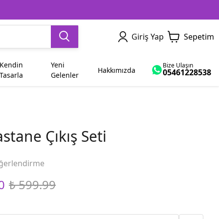
Giriş Yap
Sepetim
Kendin
Yeni
Bize Ulaşın
Hakkımızda
05461228538
Tasarla
Gelenler
Dede
Yetişkin
Sevgiliye Hediye
İsme Özel
Ham Bez Çanta
Dayı
astane Çıkış Seti
Abla
Bayram
ğerlendirme
Yenge
Diğer Modeller
0
₺ 599.99