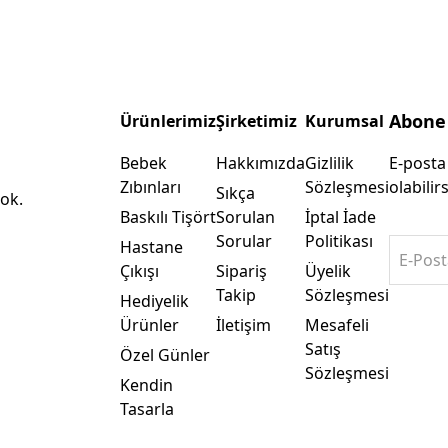
Abone
Ürünlerimiz
Şirketimiz
Kurumsal
Bebek
Hakkımızda
Gizlilik
E-posta
Zıbınları
Sözleşmesi
olabilirs
Sıkça
ok.
Baskılı Tişört
Sorulan
İptal İade
Sorular
Politikası
Hastane
E-Post
Çıkışı
Sipariş
Üyelik
Takip
Sözleşmesi
Hediyelik
Ürünler
İletişim
Mesafeli
Satış
Özel Günler
Sözleşmesi
Kendin
Tasarla