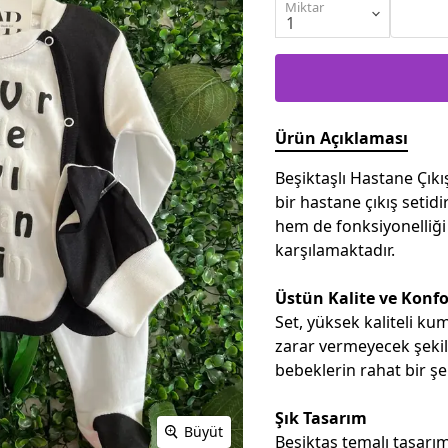
Miktar
Ürün Açıklaması
Beşiktaşlı Hastane Çıkı
bir hastane çıkış setidi
hem de fonksiyonelliği 
karşılamaktadır.
Üstün Kalite ve Konfo
Set, yüksek kaliteli ku
zarar vermeyecek şeki
bebeklerin rahat bir şe
Şık Tasarım
Büyüt
Beşiktaş temalı tasarı