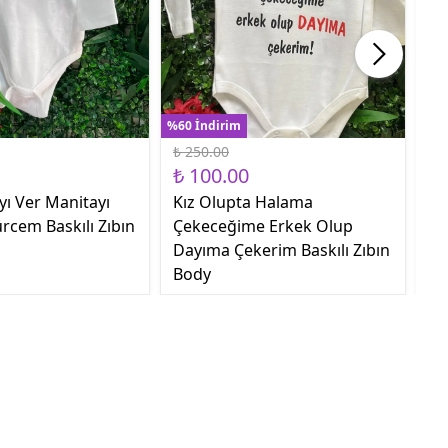
%60 İndirim
%60
₺ 250.00
₺ 
₺ 100.00
₺ 
yı Ver Manitayı
Kız Olupta Halama
Sa
rcem Baskılı Zıbın
Çekeceğime Erkek Olup
Ge
Dayıma Çekerim Baskılı Zıbın
Body