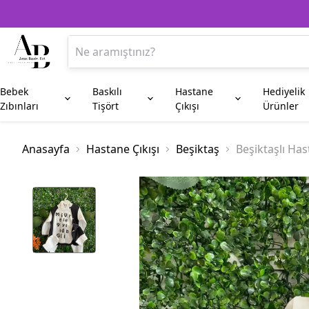
Bebek
Baskılı
Hastane
Hediyelik
Zıbınları
Tişört
Çıkışı
Ürünler
Anne
Aile Kombin
Beşiktaş
Kupa Bardak
Anneye Hediyeler
Baba
Fenerbahç
Plaket
Anasayfa
Hastane Çıkışı
Beşiktaş
Beşiktaşlı Has
Amca
Hala
Enişte
Sünnet