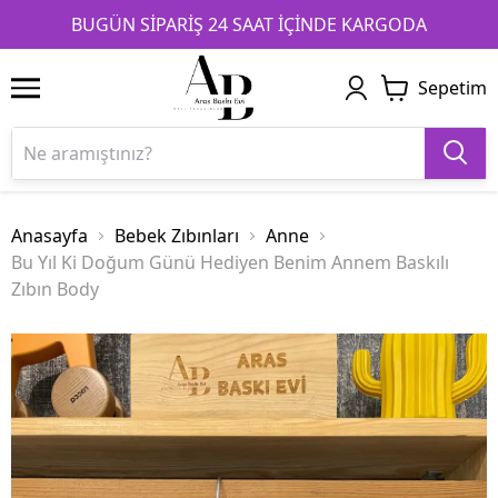
1
2
3
BUGÜN SİPARİŞ 24 SAAT İÇİNDE KARGODA
Sepetim
Anasayfa
Bebek Zıbınları
Anne
Bu Yıl Ki Doğum Günü Hediyen Benim Annem Baskılı
Zıbın Body