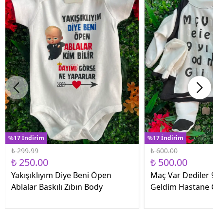
%17 İndirim
%17 İndirim
₺ 299.99
₺ 600.00
₺ 250.00
₺ 500.00
Yakışıklıyım Diye Beni Öpen
Maç Var Dediler 9 
Ablalar Baskılı Zıbın Body
Geldim Hastane Çık