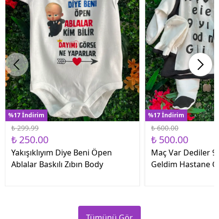
%17 İndirim
%17 İndirim
₺ 299.99
₺ 600.00
₺ 250.00
₺ 500.00
Yakışıklıyım Diye Beni Öpen
Maç Var Dediler 9 
Ablalar Baskılı Zıbın Body
Geldim Hastane Çık
Tümünü Gör