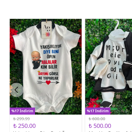
%17 İndirim
%17 İndirim
₺ 299.99
₺ 600.00
₺ 250.00
₺ 500.00