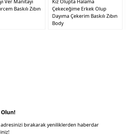
yı Ver Manitayı
Kız Olupta Halama
Sa
rcem Baskılı Zıbın
Çekeceğime Erkek Olup
Ge
Dayıma Çekerim Baskılı Zıbın
Body
 Olun!
 adresinizi bırakarak yeniliklerden haberdar
iniz!