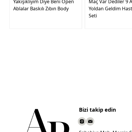
Yakışıklıyım Diye Beni Öpen
Maç Var Dediler 9 A
Ablalar Baskılı Zıbın Body
Yoldan Geldim Hast
Seti
Bizi takip edin