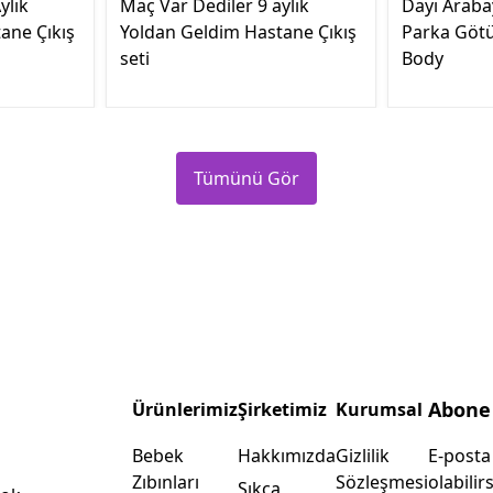
ylık
Maç Var Dediler 9 aylık
Dayı Araba
ane Çıkış
Yoldan Geldim Hastane Çıkış
Parka Götü
seti
Body
Tümünü Gör
Abone
Ürünlerimiz
Şirketimiz
Kurumsal
Bebek
Hakkımızda
Gizlilik
E-posta
Zıbınları
Sözleşmesi
olabilirs
Sıkça