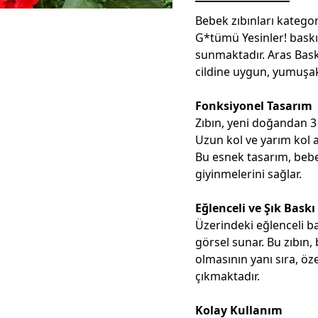
Bebek zıbınları kateg
G*tümü Yesinler! baskı
sunmaktadır. Aras Bask
cildine uygun, yumuşak 
Fonksiyonel Tasarım
Zıbın, yeni doğandan 3
Uzun kol ve yarım kol al
Bu esnek tasarım, beb
giyinmelerini sağlar.
Eğlenceli ve Şık Baskı
Üzerindeki eğlenceli bas
görsel sunar. Bu zıbın
olmasının yanı sıra, öz
çıkmaktadır.
Kolay Kullanım