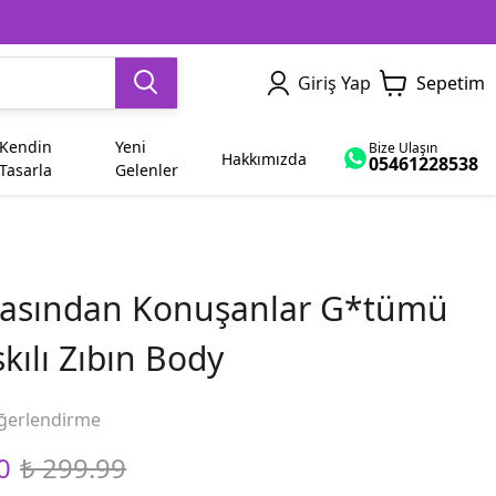
Giriş Yap
Sepetim
Kendin
Yeni
Bize Ulaşın
Hakkımızda
05461228538
Tasarla
Gelenler
Dede
Yetişkin
Sevgiliye Hediye
İsme Özel
Ham Bez Çanta
Dayı
kasından Konuşanlar G*tümü
Abla
Bayram
skılı Zıbın Body
Yenge
Diğer Modeller
ğerlendirme
0
₺ 299.99