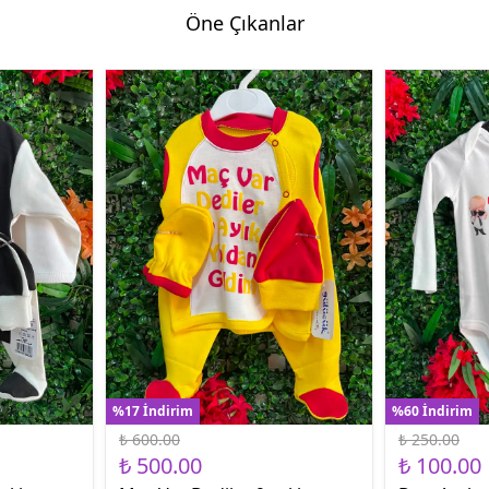
Öne Çıkanlar
%17 İndirim
%60 İndirim
₺ 600.00
₺ 250.00
₺ 500.00
₺ 100.00