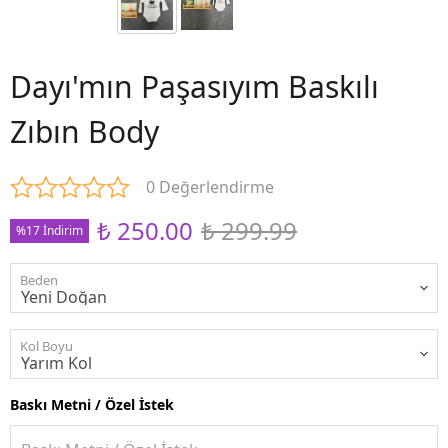
Dayı'mın Paşasıyım Baskılı
Zıbın Body
0 Değerlendirme
₺ 250.00
₺ 299.99
%17 İndirim
Beden
Kol Boyu
Baskı Metni / Özel İstek