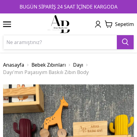
1
2
3
BUGÜN SİPARİŞ 24 SAAT İÇİNDE KARGODA
Sepetim
Anasayfa
Bebek Zıbınları
Dayı
Dayı'mın Paşasıyım Baskılı Zıbın Body