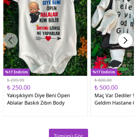
%17 İndirim
%17 İndirim
₺ 299.99
₺ 600.00
₺ 250.00
₺ 500.00
Yakışıklıyım Diye Beni Öpen
Maç Var Dediler 9 
Ablalar Baskılı Zıbın Body
Geldim Hastane Çık
Tümünü Gör