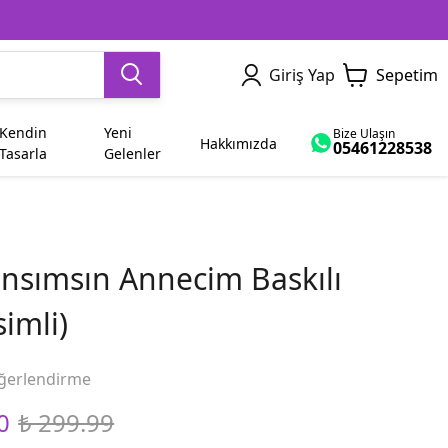
Giriş Yap
Sepetim
Kendin
Yeni
Bize Ulaşın
Hakkımızda
05461228538
Tasarla
Gelenler
Dede
Yetişkin
Sevgiliye Hediye
İsme Özel
Ham Bez Çanta
Dayı
nsımsın Annecim Baskılı
Abla
Bayram
simli)
Yenge
Diğer Modeller
ğerlendirme
0
₺ 299.99