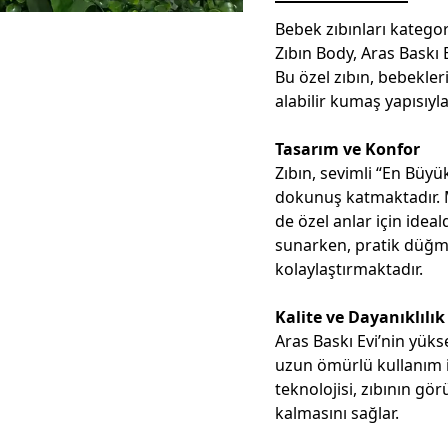
Bebek zıbınları katego
Zıbın Body, Aras Baskı E
Bu özel zıbın, bebekle
alabilir kumaş yapısıyl
Tasarım ve Konfor
Zıbın, sevimli “En Büyü
dokunuş katmaktadır. 
de özel anlar için idea
sunarken, pratik düğme
kolaylaştırmaktadır.
Kalite ve Dayanıklılık
Aras Baskı Evi’nin yüks
uzun ömürlü kullanım i
teknolojisi, zıbının g
kalmasını sağlar.