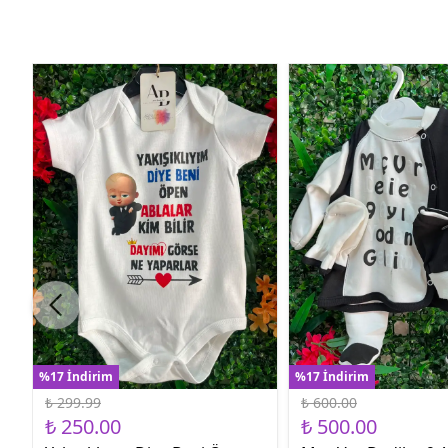
%17 İndirim
%17 İndirim
₺ 299.99
₺ 600.00
₺ 250.00
₺ 500.00