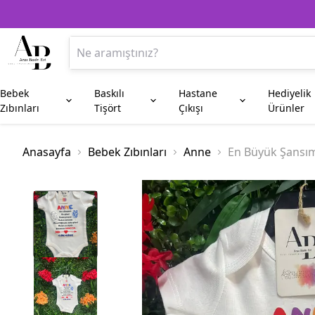
Bebek
Baskılı
Hastane
Hediyelik
Zıbınları
Tişört
Çıkışı
Ürünler
Anne
Aile Kombin
Beşiktaş
Kupa Bardak
Anneye Hediyeler
Baba
Fenerbahç
Plaket
Anasayfa
Bebek Zıbınları
Anne
En Büyük Şansıms
Amca
Hala
Enişte
Sünnet