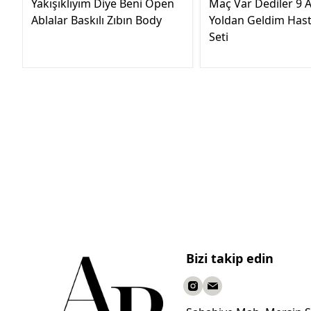
Yakışıklıyım Diye Beni Öpen
Maç Var Dediler 9 A
Ablalar Baskılı Zıbın Body
Yoldan Geldim Hast
Seti
Bizi takip edin