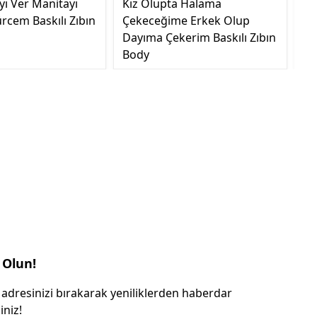
yı Ver Manitayı
Kız Olupta Halama
Sa
rcem Baskılı Zıbın
Çekeceğime Erkek Olup
Ge
Dayıma Çekerim Baskılı Zıbın
Body
 Olun!
 adresinizi bırakarak yeniliklerden haberdar
iniz!