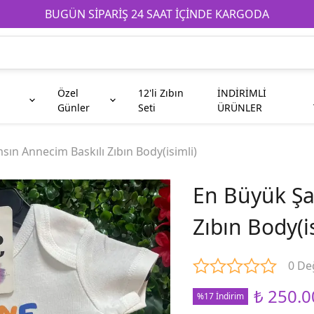
BUGÜN SİPARİŞ 24 SAAT İÇİNDE KARGODA
Özel
12'li Zıbın
İNDİRİMLİ
Günler
Seti
ÜRÜNLER
e
Anneanne
Çocuk
Babaya Hediyeler
Babaanne
Galatasaray
Kahve Fincanı
ın Annecim Baskılı Zıbın Body(isimli)
En Büyük Şa
Teyze
Abi
Zıbın Body(i
Taraftar
Kuzen
0 De
₺ 250.0
%17 İndirim