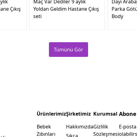
ylık
Maç Var Dediler 9 aylık
Dayı Araba
ane Çıkış
Yoldan Geldim Hastane Çıkış
Parka Götü
seti
Body
Tümünü Gör
Abone
Ürünlerimiz
Şirketimiz
Kurumsal
Bebek
Hakkımızda
Gizlilik
E-posta
Zıbınları
Sözleşmesi
olabilirs
Sıkça