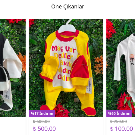
Öne Çıkanlar
%17 İndirim
%60 İndirim
₺ 600.00
₺ 250.00
₺ 500.00
₺ 100.00