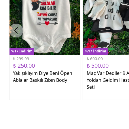
%17 İndirim
%17 İndirim
₺ 299.99
₺ 600.00
₺ 250.00
₺ 500.00
Yakışıklıyım Diye Beni Öpen
Maç Var Dediler 9 A
Ablalar Baskılı Zıbın Body
Yoldan Geldim Hast
Seti