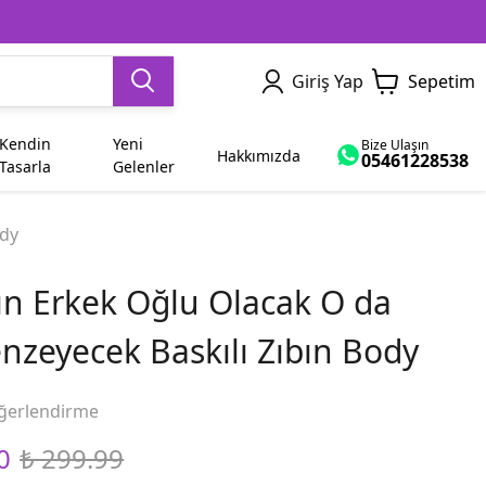
Giriş Yap
Sepetim
Kendin
Yeni
Bize Ulaşın
Hakkımızda
05461228538
Tasarla
Gelenler
Dede
Yetişkin
Sevgiliye Hediye
İsme Özel
Ham Bez Çanta
Dayı
ody
n Erkek Oğlu Olacak O da
Abla
Bayram
nzeyecek Baskılı Zıbın Body
Yenge
Diğer Modeller
ğerlendirme
0
₺ 299.99