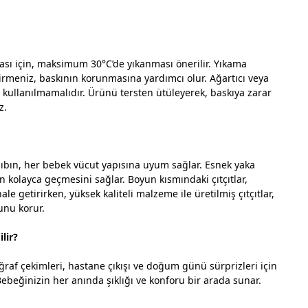
ı için, maksimum 30°C’de yıkanması önerilir. Yıkama
rmeniz, baskının korunmasına yardımcı olur. Ağartıcı veya
i kullanılmamalıdır. Ürünü tersten ütüleyerek, baskıya zarar
z.
zıbın, her bebek vücut yapısına uyum sağlar. Esnek yaka
n kolayca geçmesini sağlar. Boyun kısmındaki çıtçıtlar,
ale getirirken, yüksek kaliteli malzeme ile üretilmiş çıtçıtlar,
unu korur.
lir?
oğraf çekimleri, hastane çıkışı ve doğum günü sürprizleri için
beğinizin her anında şıklığı ve konforu bir arada sunar.