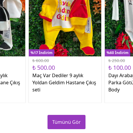
%17 İndirim
%60 İndirim
₺ 600.00
₺ 250.00
₺ 500.00
₺ 100.00
ylık
Maç Var Dediler 9 aylık
Dayı Araba
ane Çıkış
Yoldan Geldim Hastane Çıkış
Parka Götü
seti
Body
Tümünü Gör