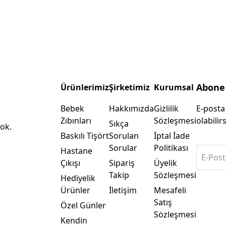
Abone
Ürünlerimiz
Şirketimiz
Kurumsal
Bebek
Hakkımızda
Gizlilik
E-posta
Zıbınları
Sözleşmesi
olabilirs
Sıkça
ok.
Baskılı Tişört
Sorulan
İptal İade
Sorular
Politikası
Hastane
E-Post
Çıkışı
Sipariş
Üyelik
Takip
Sözleşmesi
Hediyelik
Ürünler
İletişim
Mesafeli
Satış
Özel Günler
Sözleşmesi
Kendin