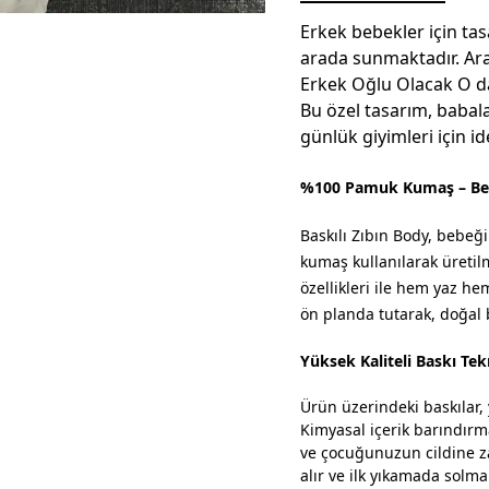
Erkek bebekler için ta
arada sunmaktadır. Ara
Erkek Oğlu Olacak O da
Bu özel tasarım, babal
günlük giyimleri için i
%100 Pamuk Kumaş – Beb
Baskılı Zıbın Body,
bebeğin
kumaş kullanılarak üretil
özellikleri ile hem yaz h
ön planda tutarak, doğal 
Yüksek Kaliteli Baskı Tekn
Ürün üzerindeki baskılar, y
Kimyasal içerik barındırma
ve çocuğunuzun cildine za
alır ve ilk yıkamada sol