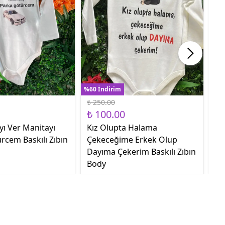
%60 İndirim
%60
₺ 250.00
₺ 
₺ 100.00
₺ 
yı Ver Manitayı
Kız Olupta Halama
Sa
rcem Baskılı Zıbın
Çekeceğime Erkek Olup
Ge
Dayıma Çekerim Baskılı Zıbın
Body