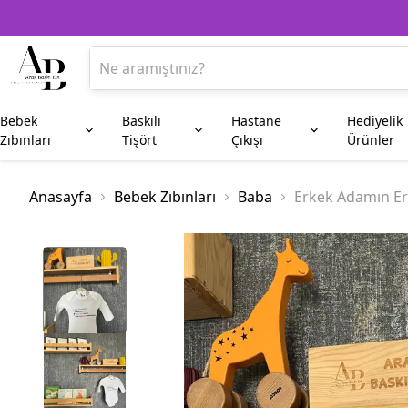
Bebek
Baskılı
Hastane
Hediyelik
Zıbınları
Tişört
Çıkışı
Ürünler
Anne
Aile Kombin
Beşiktaş
Kupa Bardak
Anneye Hediyeler
Baba
Fenerbahç
Plaket
Anasayfa
Bebek Zıbınları
Baba
Erkek Adamın Er
Amca
Hala
Enişte
Sünnet