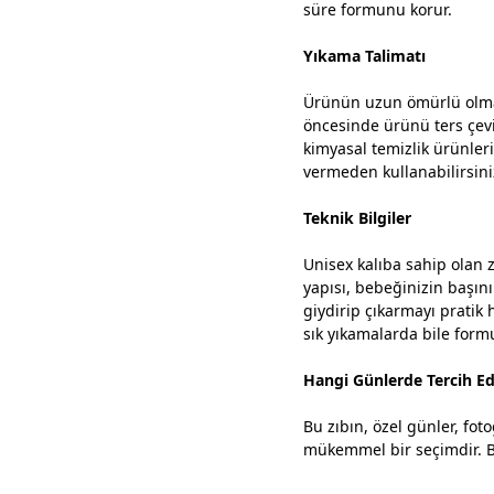
süre formunu korur.
Yıkama Talimatı
Ürünün uzun ömürlü olmas
öncesinde ürünü ters çevi
kimyasal temizlik ürünler
vermeden kullanabilirsini
Teknik Bilgiler
Unisex kalıba sahip olan 
yapısı, bebeğinizin başını
giydirip çıkarmayı pratik h
sık yıkamalarda bile form
Hangi Günlerde Tercih Edi
Bu zıbın, özel günler, fot
mükemmel bir seçimdir. Be