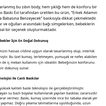
sarlanmış bu zıbın body, hem şıklığı hem de konforu bir
s Baskı Evi tarafından üretilen bu ürün, “Erkek Adamın
 Babasına Benzeyecek” baskısıyla dikkat çekmektedir.
ar ve oğulları arasındaki bağı simgelerken, bebeklerin
deal bir seçenek oluşturmaktadır.
ekler İçin En Doğal Dokunuş
izin hassas cildine uygun olarak tasarlanmış olup, interlok
miştir. Bu özel kumaş, terletmeyen, yumuşak ve nefes alabilen
em de iç mekan kullanımı için idealdir. Bebeğinizin konforunu
bir dokunuş sunar.
olojisi ile Canlı Baskılar
üksek kaliteli baskı teknolojisi ile gerçekleştirilmiştir.
yan su bazlı boyalar kullanılarak yapılan baskılar, zararsızdır
rar vermez. Baskı, kumaş üzerinde ince bir tabaka olarak yer
ma yapmaz. Doğru yıkama talimatlarına uyulduğunda, uzun