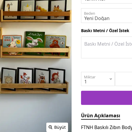
Beden
Baskı Metni / Özel İstek
Miktar
Ürün Açıklaması
FTNH Baskılı Zıbın Body
Büyüt