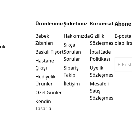
Abone
Ürünlerimiz
Şirketimiz
Kurumsal
Bebek
Hakkımızda
Gizlilik
E-posta
Zıbınları
Sözleşmesi
olabilirs
Sıkça
ok.
Baskılı Tişört
Sorulan
İptal İade
Sorular
Politikası
Hastane
E-Post
Çıkışı
Sipariş
Üyelik
Takip
Sözleşmesi
Hediyelik
Ürünler
İletişim
Mesafeli
Satış
Özel Günler
Sözleşmesi
Kendin
Tasarla