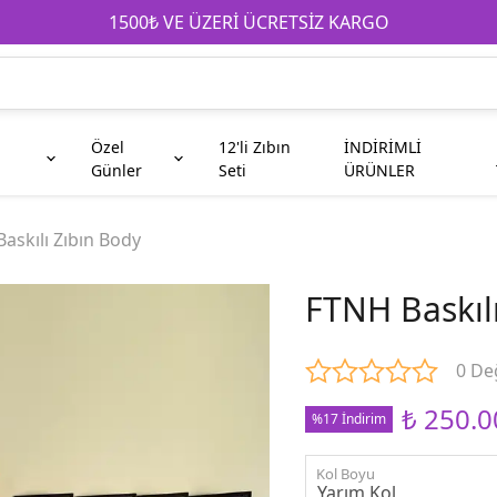
1500₺ VE ÜZERİ ÜCRETSİZ KARGO
Özel
12'li Zıbın
İNDİRİMLİ
Günler
Seti
ÜRÜNLER
e
Anneanne
Çocuk
Babaya Hediyeler
Babaanne
Galatasaray
Kahve Fincanı
askılı Zıbın Body
FTNH Baskıl
Teyze
Abi
0 De
Taraftar
Kuzen
₺ 250.0
%17 İndirim
Kol Boyu