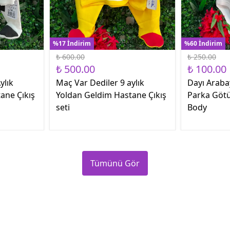
%17 İndirim
%60 İndirim
₺ 600.00
₺ 250.00
₺ 500.00
₺ 100.00
ylık
Maç Var Dediler 9 aylık
Dayı Araba
ane Çıkış
Yoldan Geldim Hastane Çıkış
Parka Götü
seti
Body
Tümünü Gör