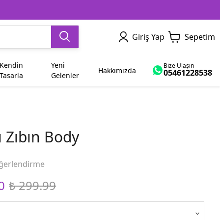
Giriş Yap
Sepetim
Kendin
Yeni
Bize Ulaşın
Hakkımızda
05461228538
Tasarla
Gelenler
Dede
Yetişkin
Sevgiliye Hediye
İsme Özel
Ham Bez Çanta
Dayı
ı Zıbın Body
Abla
Bayram
ğerlendirme
Yenge
Diğer Modeller
0
₺ 299.99