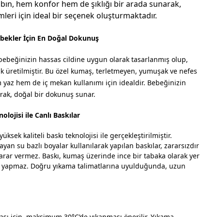
ıbın, hem konfor hem de şıklığı bir arada sunarak,
leri için ideal bir seçenek oluşturmaktadır.
ekler İçin En Doğal Dokunuş
bebeğinizin hassas cildine uygun olarak tasarlanmış olup,
ak üretilmiştir. Bu özel kumaş, terletmeyen, yumuşak ve nefes
em yaz hem de iç mekan kullanımı için idealdir. Bebeğinizin
rak, doğal bir dokunuş sunar.
olojisi ile Canlı Baskılar
üksek kaliteli baskı teknolojisi ile gerçekleştirilmiştir.
yan su bazlı boyalar kullanılarak yapılan baskılar, zararsızdır
rar vermez. Baskı, kumaş üzerinde ince bir tabaka olarak yer
ma yapmaz. Doğru yıkama talimatlarına uyulduğunda, uzun
ı için, maksimum 30°C’de yıkanması önerilir. Yıkama