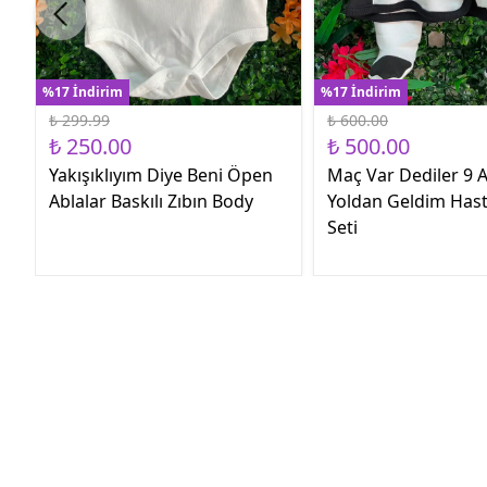
%17 İndirim
%17 İndirim
₺ 299.99
₺ 600.00
₺ 250.00
₺ 500.00
Yakışıklıyım Diye Beni Öpen
Maç Var Dediler 9 A
Ablalar Baskılı Zıbın Body
Yoldan Geldim Hast
Seti