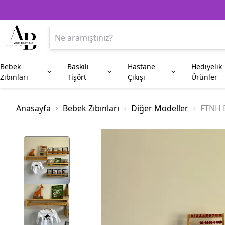
Bebek
Baskılı
Hastane
Hediyelik
Zıbınları
Tişört
Çıkışı
Ürünler
Anne
Aile Kombin
Beşiktaş
Kupa Bardak
Anneye Hediyeler
Baba
Fenerbahç
Plaket
Anasayfa
Bebek Zıbınları
Diğer Modeller
FTNH B
Amca
Hala
Enişte
Sünnet