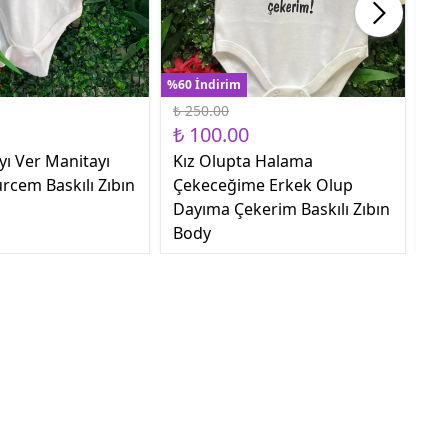
%60 İndirim
%60
₺ 250.00
₺ 
₺ 100.00
₺ 
yı Ver Manitayı
Kız Olupta Halama
Sa
rcem Baskılı Zıbın
Çekeceğime Erkek Olup
Ge
Dayıma Çekerim Baskılı Zıbın
Body