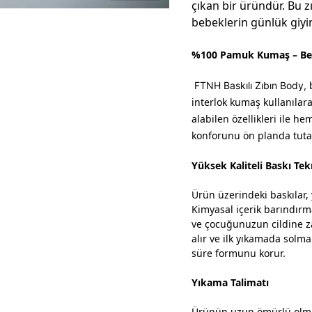
çıkan bir üründür. Bu z
bebeklerin günlük giyim
%100 Pamuk Kumaş – Beb
FTNH Baskılı Zıbın Body,
interlok kumaş kullanılar
alabilen özellikleri ile h
konforunu ön planda tuta
Yüksek Kaliteli Baskı Tekn
Ürün üzerindeki baskılar, y
Kimyasal içerik barındırma
ve çocuğunuzun cildine za
alır ve ilk yıkamada sol
süre formunu korur.
Yıkama Talimatı
Ürünün uzun ömürlü olmas