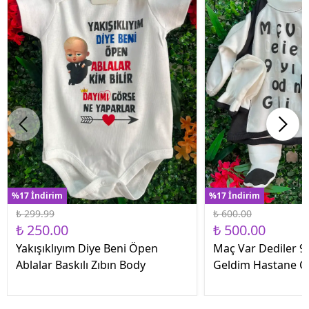
%17 İndirim
%17 İndirim
₺ 299.99
₺ 600.00
₺ 250.00
₺ 500.00
Yakışıklıyım Diye Beni Öpen
Maç Var Dediler 9 
Ablalar Baskılı Zıbın Body
Geldim Hastane Çık