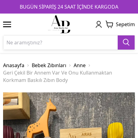
1
2
3
BUGÜN SİPARİŞ 24 SAAT İÇİNDE KARGODA
Sepetim
Anasayfa
Bebek Zıbınları
Anne
Geri Çekil Bir Annem Var Ve Onu Kullanmaktan
Korkmam Baskılı Zıbın Body