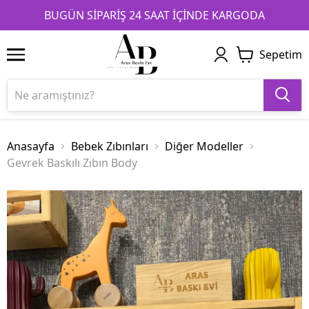
1
2
3
BUGÜN SİPARİŞ 24 SAAT İÇİNDE KARGODA
Sepetim
Anasayfa
Bebek Zıbınları
Diğer Modeller
Gevrek Baskılı Zıbın Body