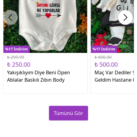
%17 İndirim
%17 İndirim
₺ 299.99
₺ 600.00
₺ 250.00
₺ 500.00
Yakışıklıyım Diye Beni Öpen
Maç Var Dediler 9 
Ablalar Baskılı Zıbın Body
Geldim Hastane Çık
Tümünü Gör