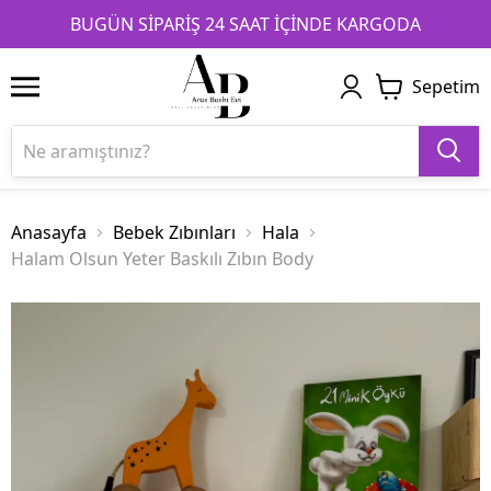
1
2
3
BUGÜN SİPARİŞ 24 SAAT İÇİNDE KARGODA
Sepetim
Anasayfa
Bebek Zıbınları
Hala
Halam Olsun Yeter Baskılı Zıbın Body