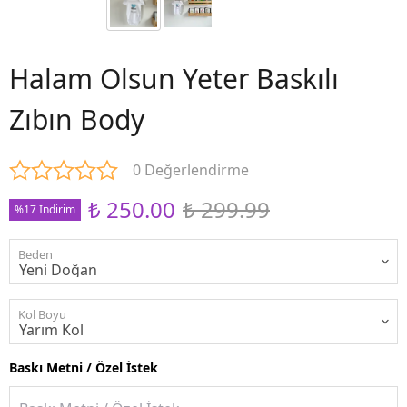
Halam Olsun Yeter Baskılı
Zıbın Body
0 Değerlendirme
₺ 250.00
₺ 299.99
%17 İndirim
Beden
Kol Boyu
Baskı Metni / Özel İstek