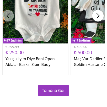
%17 İndirim
%17 İndirim
₺ 299.99
₺ 600.00
₺ 250.00
₺ 500.00
Yakışıklıyım Diye Beni Öpen
Maç Var Dediler 9 
Ablalar Baskılı Zıbın Body
Geldim Hastane Çık
Tümünü Gör