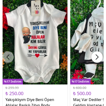
%17 İndirim
%17 İndirim
₺ 299.99
₺ 600.00
₺ 250.00
₺ 500.00
Yakışıklıyım Diye Beni Öpen
Maç Var Dediler 9 
Ablalar Baskılı Zıbın Body
Geldim Hastane Çık