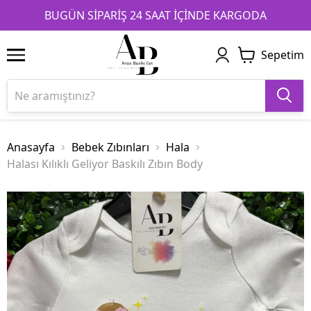
1
2
3
BUGÜN SİPARİŞ 24 SAAT İÇİNDE KARGODA
Sepetim
Anasayfa
Bebek Zıbınları
Hala
Halası Kılıklı Geliyor Baskılı Zıbın Body