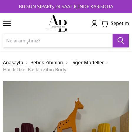
1
2
3
BUGÜN SİPARİŞ 24 SAAT İÇİNDE KARGODA
Sepetim
Anasayfa
Bebek Zıbınları
Diğer Modeller
Harfli Özel Baskılı Zıbın Body