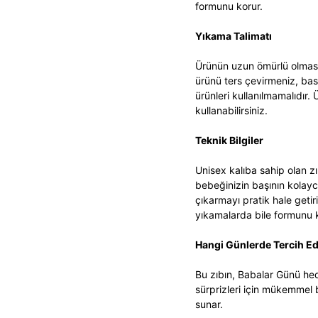
formunu korur.
Yıkama Talimatı
Ürünün uzun ömürlü olması
ürünü ters çevirmeniz, bas
ürünleri kullanılmamalıdır
kullanabilirsiniz.
Teknik Bilgiler
Unisex kalıba sahip olan z
bebeğinizin başının kolayca
çıkarmayı pratik hale getiri
yıkamalarda bile formunu k
Hangi Günlerde Tercih Edi
Bu zıbın, Babalar Günü hed
sürprizleri için mükemmel b
sunar.