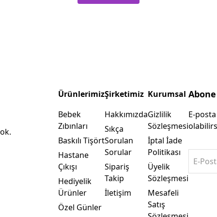
Abone
Ürünlerimiz
Şirketimiz
Kurumsal
Bebek
Hakkımızda
Gizlilik
E-posta
Zıbınları
Sözleşmesi
olabilirs
Sıkça
ok.
Baskılı Tişört
Sorulan
İptal İade
Sorular
Politikası
Hastane
E-Post
Çıkışı
Sipariş
Üyelik
Takip
Sözleşmesi
Hediyelik
Ürünler
İletişim
Mesafeli
Satış
Özel Günler
Sözleşmesi