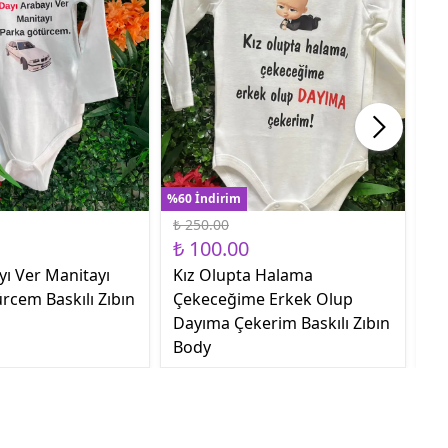
%60 İndirim
%60
₺ 250.00
₺ 
₺ 100.00
₺ 
yı Ver Manitayı
Kız Olupta Halama
Sa
rcem Baskılı Zıbın
Çekeceğime Erkek Olup
Ge
Dayıma Çekerim Baskılı Zıbın
Body