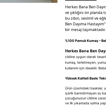
Herkes Bana Ben Dayım
ve şıklığını ön planda t
bu zıbın, sevimli ve eğ
Ben Dayıma Hastayım” ba
bir mesaj taşımaktadır.
%100 Pamuk Kumaş – Beb
Herkes Bana Ben Dayı
cildine uygun olarak tasarl
kumaş, terletmeyen, yumuş
kullanımı için idealdir. Be
Yüksek Kaliteli Baskı Tekn
Ürün üzerindeki baskılar, yü
içerik barındırmayan su baz
çocuğunuzun cildine zarar 
ve ilk yıkamada solma yap