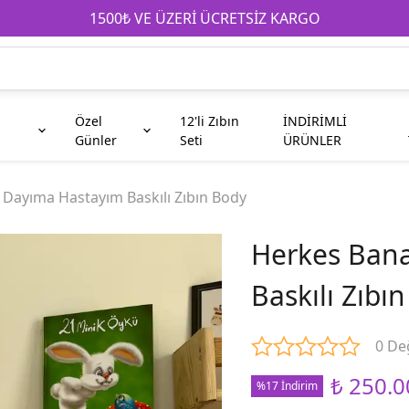
1500₺ VE ÜZERİ ÜCRETSİZ KARGO
Özel
12'li Zıbın
İNDİRİMLİ
Günler
Seti
ÜRÜNLER
e
Anneanne
Çocuk
Babaya Hediyeler
Babaanne
Galatasaray
Kahve Fincanı
Dayıma Hastayım Baskılı Zıbın Body
Herkes Ban
Teyze
Abi
Baskılı Zıbı
Taraftar
Kuzen
0 De
₺ 250.0
%17 İndirim