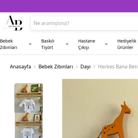
Bebek
Baskılı
Hastane
Hediyelik
Zıbınları
Tişört
Çıkışı
Ürünler
Anne
Aile Kombin
Beşiktaş
Kupa Bardak
Anneye Hediyeler
Baba
Fenerbahç
Plaket
Anasayfa
Bebek Zıbınları
Dayı
Herkes Bana Ben 
Amca
Hala
Enişte
Sünnet