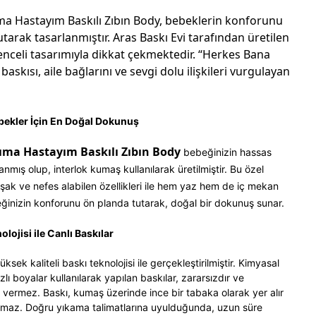
a Hastayım Baskılı Zıbın Body, bebeklerin konforunu
utarak tasarlanmıştır. Aras Baskı Evi tarafından üretilen
lenceli tasarımıyla dikkat çekmektedir. “Herkes Bana
skısı, aile bağlarını ve sevgi dolu ilişkileri vurgulayan
ekler İçin En Doğal Dokunuş
ma Hastayım Baskılı Zıbın Body
bebeğinizin hassas
anmış olup, interlok kumaş kullanılarak üretilmiştir. Bu özel
ak ve nefes alabilen özellikleri ile hem yaz hem de iç mekan
beğinizin konforunu ön planda tutarak, doğal bir dokunuş sunar.
olojisi ile Canlı Baskılar
ksek kaliteli baskı teknolojisi ile gerçekleştirilmiştir. Kimyasal
lı boyalar kullanılarak yapılan baskılar, zararsızdır ve
vermez. Baskı, kumaş üzerinde ince bir tabaka olarak yer alır
maz. Doğru yıkama talimatlarına uyulduğunda, uzun süre