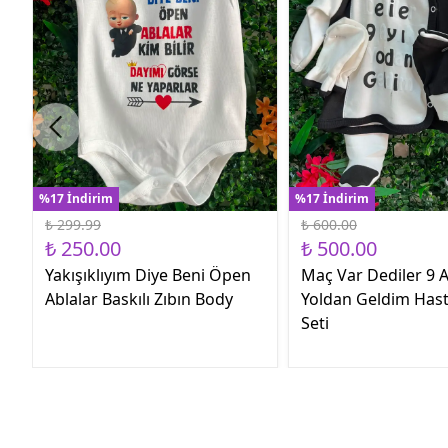
%17 İndirim
%17 İndirim
₺ 299.99
₺ 600.00
₺ 250.00
₺ 500.00
Yakışıklıyım Diye Beni Öpen
Maç Var Dediler 9 A
Ablalar Baskılı Zıbın Body
Yoldan Geldim Hast
Seti