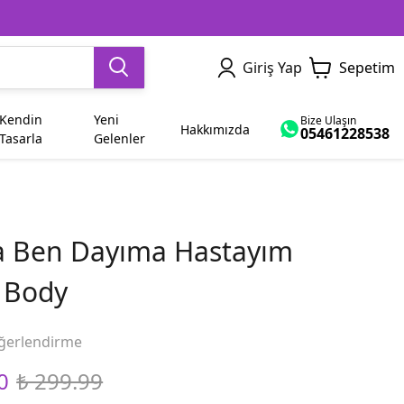
Giriş Yap
Sepetim
Kendin
Yeni
Bize Ulaşın
Hakkımızda
05461228538
Tasarla
Gelenler
Dede
Yetişkin
Sevgiliye Hediye
İsme Özel
Ham Bez Çanta
Dayı
a Ben Dayıma Hastayım
Abla
Bayram
n Body
Yenge
Diğer Modeller
ğerlendirme
0
₺ 299.99