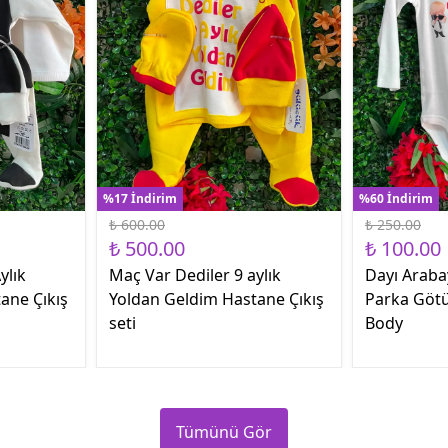
%17 İndirim
%60 İndirim
₺ 600.00
₺ 250.00
₺ 500.00
₺ 100.00
ylık
Maç Var Dediler 9 aylık
Dayı Araba
ane Çıkış
Yoldan Geldim Hastane Çıkış
Parka Götü
seti
Body
Tümünü Gör