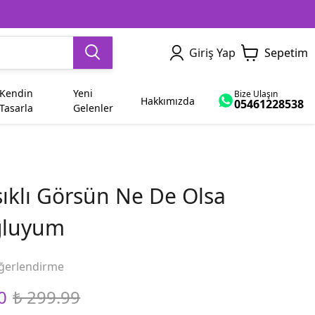
Giriş Yap
Sepetim
Kendin
Yeni
Bize Ulaşın
Hakkımızda
05461228538
Tasarla
Gelenler
Dede
Yetişkin
Sevgiliye Hediye
İsme Özel
Ham Bez Çanta
Dayı
şıklı Görsün Ne De Olsa
Abla
Bayram
ğluyum
Yenge
Diğer Modeller
ğerlendirme
0
₺ 299.99