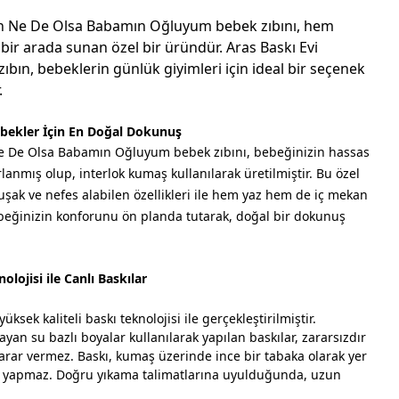
ün Ne De Olsa Babamın Oğluyum bebek zıbını, hem
bir arada sunan özel bir üründür. Aras Baskı Evi
zıbın, bebeklerin günlük giyimleri için ideal bir seçenek
.
ekler İçin En Doğal Dokunuş
Ne De Olsa Babamın Oğluyum bebek zıbını,
bebeğinizin hassas
lanmış olup, interlok kumaş kullanılarak üretilmiştir. Bu özel
ak ve nefes alabilen özellikleri ile hem yaz hem de iç mekan
Bebeğinizin konforunu ön planda tutarak, doğal bir dokunuş
olojisi ile Canlı Baskılar
üksek kaliteli baskı teknolojisi ile gerçekleştirilmiştir.
yan su bazlı boyalar kullanılarak yapılan baskılar, zararsızdır
rar vermez. Baskı, kumaş üzerinde ince bir tabaka olarak yer
ma yapmaz. Doğru yıkama talimatlarına uyulduğunda, uzun