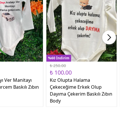
%60 İndirim
%60
₺ 250.00
₺ 
₺ 100.00
₺ 
yı Ver Manitayı
Kız Olupta Halama
Sa
rcem Baskılı Zıbın
Çekeceğime Erkek Olup
Ge
Dayıma Çekerim Baskılı Zıbın
Body