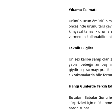
Yıkama Talimatı
Ürünün uzun ömürlü olmas
öncesinde ürünü ters çevi
kimyasal temizlik ürünler
vermeden kullanabilirsini
Teknik Bilgiler
Unisex kalıba sahip olan 
yapısı, bebeğinizin başını
giydirip çıkarmayı pratik h
sık yıkamalarda bile form
Hangi Günlerde Tercih Edi
Bu zıbın, Babalar Günü he
sürprizleri için mükemmel
arada sunar.