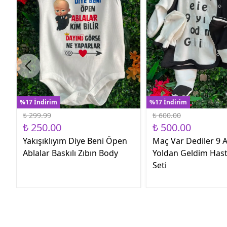
%17 İndirim
%17 İndirim
₺ 299.99
₺ 600.00
₺ 250.00
₺ 500.00
Yakışıklıyım Diye Beni Öpen
Maç Var Dediler 9 A
Ablalar Baskılı Zıbın Body
Yoldan Geldim Hast
Seti