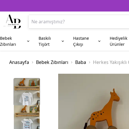
Bebek
Baskılı
Hastane
Hediyelik
Zıbınları
Tişört
Çıkışı
Ürünler
Anne
Aile Kombin
Beşiktaş
Kupa Bardak
Anneye Hediyeler
Baba
Fenerbahç
Plaket
Anasayfa
Bebek Zıbınları
Baba
Herkes Yakışıkl
Amca
Hala
Enişte
Sünnet