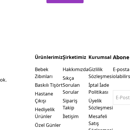
Abone
Ürünlerimiz
Şirketimiz
Kurumsal
Bebek
Hakkımızda
Gizlilik
E-posta
Zıbınları
Sözleşmesi
olabilirs
Sıkça
ok.
Baskılı Tişört
Sorulan
İptal İade
Sorular
Politikası
Hastane
E-Post
Çıkışı
Sipariş
Üyelik
Takip
Sözleşmesi
Hediyelik
Ürünler
İletişim
Mesafeli
Satış
Özel Günler