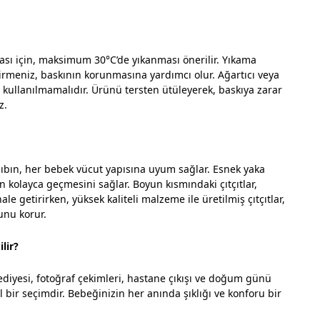
ı için, maksimum 30°C’de yıkanması önerilir. Yıkama
rmeniz, baskının korunmasına yardımcı olur. Ağartıcı veya
i kullanılmamalıdır. Ürünü tersten ütüleyerek, baskıya zarar
z.
zıbın, her bebek vücut yapısına uyum sağlar. Esnek yaka
n kolayca geçmesini sağlar. Boyun kısmındaki çıtçıtlar,
ale getirirken, yüksek kaliteli malzeme ile üretilmiş çıtçıtlar,
unu korur.
lir?
diyesi, fotoğraf çekimleri, hastane çıkışı ve doğum günü
 bir seçimdir. Bebeğinizin her anında şıklığı ve konforu bir