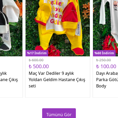
%17 İndirim
%60 İndirim
₺ 600.00
₺ 250.00
₺ 500.00
₺ 100.00
ylık
Maç Var Dediler 9 aylık
Dayı Araba
ane Çıkış
Yoldan Geldim Hastane Çıkış
Parka Götü
seti
Body
Tümünü Gör