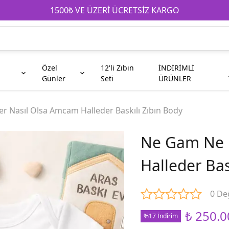
1500₺ VE ÜZERİ ÜCRETSİZ KARGO
Özel
12'li Zıbın
İNDİRİMLİ
Günler
Seti
ÜRÜNLER
e
Anneanne
Çocuk
Babaya Hediyeler
Babaanne
Galatasaray
Kahve Fincanı
 Nasıl Olsa Amcam Halleder Baskılı Zıbın Body
Ne Gam Ne 
Teyze
Abi
Halleder Bas
Taraftar
Kuzen
0 De
₺ 250.0
%17 İndirim