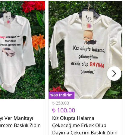
%60 İndirim
%60
₺ 250.00
₺ 
₺ 100.00
₺ 
yı Ver Manitayı
Kız Olupta Halama
Sa
rcem Baskılı Zıbın
Çekeceğime Erkek Olup
Ge
Dayıma Çekerim Baskılı Zıbın