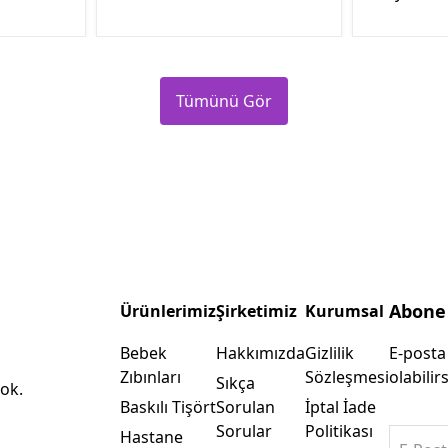
Tümünü Gör
Abone
Ürünlerimiz
Şirketimiz
Kurumsal
Bebek
Hakkımızda
Gizlilik
E-posta
Zıbınları
Sözleşmesi
olabilirs
Sıkça
ok.
Baskılı Tişört
Sorulan
İptal İade
Sorular
Politikası
Hastane