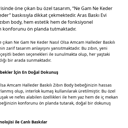
risinde öne çıkan bu özel tasarım, “Ne Gam Ne Keder
der” baskısıyla dikkat çekmektedir. Aras Baskı Evi
 zıbın body, hem estetik hem de fonksiyonel
rin konforunu ön planda tutmaktadır.
e çıkan Ne Gam Ne Keder Nasıl Olsa Amcam Halleder Baskılı
nin zarif tasarım anlayışını yansıtmaktadır. Bu zıbın, yeni
eşitli beden seçenekleri ile sunulmakta olup, her yaştaki
klığı bir arada sunmaktadır.
ekler İçin En Doğal Dokunuş
sa Amcam Halleder Baskılı Zıbın Body bebeğinizin hassas
lanmış olup, interlok kumaş kullanılarak üretilmiştir. Bu özel
ak ve nefes alabilen özellikleri ile hem yaz hem de iç mekan
Bebeğinizin konforunu ön planda tutarak, doğal bir dokunuş
olojisi ile Canlı Baskılar