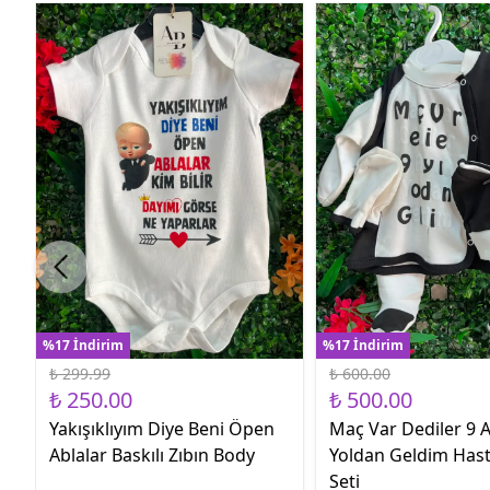
%17 İndirim
%17 İndirim
₺ 299.99
₺ 600.00
₺ 250.00
₺ 500.00
Yakışıklıyım Diye Beni Öpen
Maç Var Dediler 9 A
Ablalar Baskılı Zıbın Body
Yoldan Geldim Hast
Seti