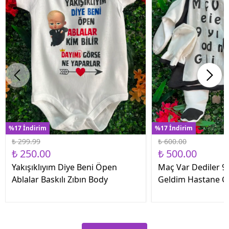
%17 İndirim
%17 İndirim
₺ 299.99
₺ 600.00
₺ 250.00
₺ 500.00
Yakışıklıyım Diye Beni Öpen
Maç Var Dediler 9 
Ablalar Baskılı Zıbın Body
Geldim Hastane Çık