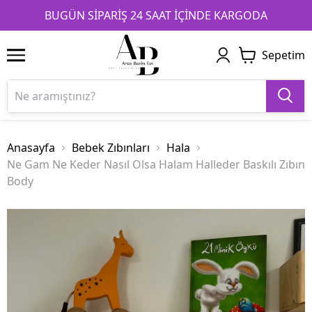
1
2
3
BUGÜN SİPARİŞ 24 SAAT İÇİNDE KARGODA
Sepetim
Anasayfa
Bebek Zıbınları
Hala
Ne Gam Ne Keder Nasıl Olsa Halam Halleder Baskılı Zıbın
Body