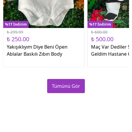
%17 İndirim
%17 İndirim
₺ 299.99
₺ 600.00
₺ 250.00
₺ 500.00
Yakışıklıyım Diye Beni Öpen
Maç Var Dediler 9 
Ablalar Baskılı Zıbın Body
Geldim Hastane Çık
Tümünü Gör