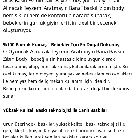
Aras Baskı Evi’nin kalitesiyle birleşiyor. “O Oyuncak
Alınacak Teyzemi Aratmayın Bana” baskılı zıbın body,
hem şıklığı hem de konforu bir arada sunarak,
bebeklerin günlük giyimleri için ideal bir seçenek
oluşturuyor.
%100 Pamuk Kumaş – Bebekler İçin En Doğal Dokunuş
O Oyuncak Alınacak Teyzemi Aratmayın Bana Baskılı
Zıbın Body
,
bebeğinizin hassas cildine uygun olarak
tasarlanmış olup, interlok kumaş kullanılarak üretilmiştir. Bu
özel kumaş, terletmeyen, yumuşak ve nefes alabilen özellikleri
ile hem yaz hem de iç mekan kullanımı için idealdir.
Bebeğinizin konforunu ön planda tutarak, doğal bir dokunuş
sunar.
Yüksek Kaliteli Baskı Teknolojisi ile Canlı Baskılar
Ürün üzerindeki baskılar, yüksek kaliteli baskı teknolojisi ile
gerçekleştirilmiştir. Kimyasal içerik barındırmayan su bazlı
boyalar kullanılarak yapılan baskılar, zararsızdır ve