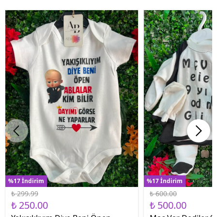
%17 İndirim
%17 İndirim
₺ 299.99
₺ 600.00
₺ 250.00
₺ 500.00