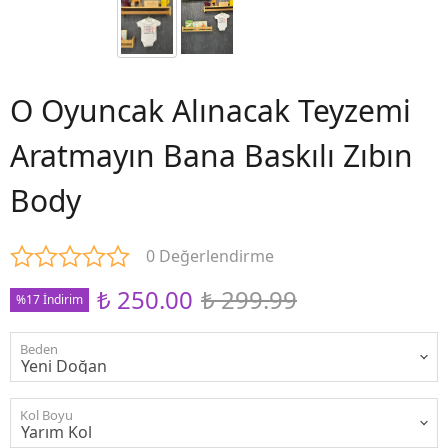
O Oyuncak Alınacak Teyzemi
Aratmayın Bana Baskılı Zıbın
Body
0 Değerlendirme
₺ 250.00
₺ 299.99
%17 İndirim
Beden
Kol Boyu