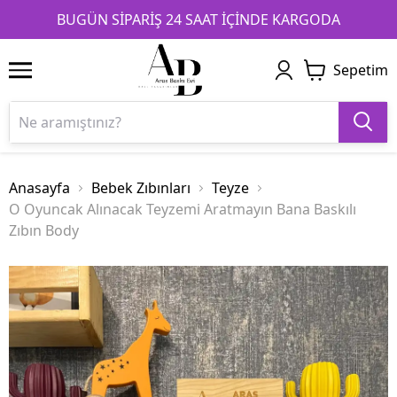
1
2
3
BUGÜN SİPARİŞ 24 SAAT İÇİNDE KARGODA
Sepetim
Anasayfa
Bebek Zıbınları
Teyze
O Oyuncak Alınacak Teyzemi Aratmayın Bana Baskılı
Zıbın Body