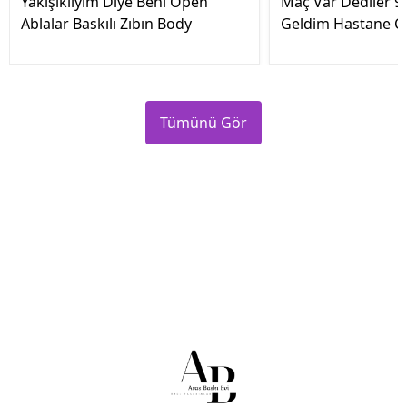
Yakışıklıyım Diye Beni Öpen
Maç Var Dediler 9 
Ablalar Baskılı Zıbın Body
Geldim Hastane Çık
Tümünü Gör