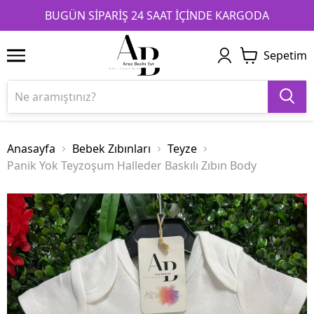
1
2
3
BUGÜN SİPARİŞ 24 SAAT İÇİNDE KARGODA
Sepetim
Anasayfa
Bebek Zıbınları
Teyze
Panik Yok Teyzoşum Halleder Baskılı Zıbın Body