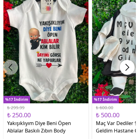
%17 İndirim
%17 İndirim
₺ 299.99
₺ 600.00
₺ 250.00
₺ 500.00
Yakışıklıyım Diye Beni Öpen
Maç Var Dediler 9 
Ablalar Baskılı Zıbın Body
Geldim Hastane Çık