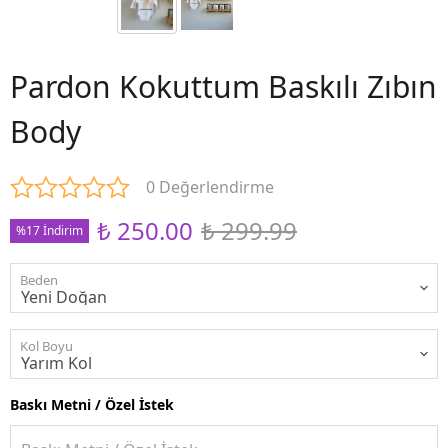
Pardon Kokuttum Baskılı Zıbın
Body
0 Değerlendirme
₺ 250.00
₺ 299.99
%17 İndirim
Beden
Kol Boyu
Baskı Metni / Özel İstek