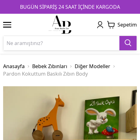
1
2
3
BUGÜN SİPARİŞ 24 SAAT İÇİNDE KARGODA
Sepetim
Anasayfa
Bebek Zıbınları
Diğer Modeller
Pardon Kokuttum Baskılı Zıbın Body