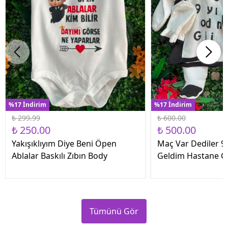
%17 İndirim
%17 İndirim
₺ 299.99
₺ 600.00
₺ 250.00
₺ 500.00
Yakışıklıyım Diye Beni Öpen
Maç Var Dediler 9 
Ablalar Baskılı Zıbın Body
Geldim Hastane Çık
Tümünü Gör