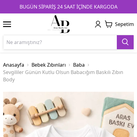
1
2
3
BUGÜN SİPARİŞ 24 SAAT İÇİNDE KARGODA
Sepetim
Anasayfa
Bebek Zıbınları
Baba
Sevgililer Günün Kutlu Olsun Babacığım Baskılı Zıbın
Body