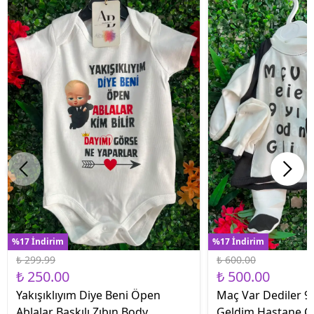
%17 İndirim
%17 İndirim
₺ 299.99
₺ 600.00
₺ 250.00
₺ 500.00
Yakışıklıyım Diye Beni Öpen
Maç Var Dediler 9 
Ablalar Baskılı Zıbın Body
Geldim Hastane Çık