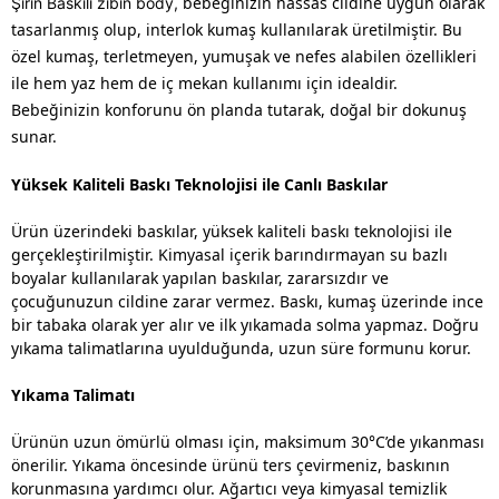
bebeğinizin hassas cildine uygun olarak
Şirin Baskılı zıbın body,
tasarlanmış olup, interlok kumaş kullanılarak üretilmiştir. Bu
özel kumaş, terletmeyen, yumuşak ve nefes alabilen özellikleri
ile hem yaz hem de iç mekan kullanımı için idealdir.
Bebeğinizin konforunu ön planda tutarak, doğal bir dokunuş
sunar.
Yüksek Kaliteli Baskı Teknolojisi ile Canlı Baskılar
Ürün üzerindeki baskılar, yüksek kaliteli baskı teknolojisi ile
gerçekleştirilmiştir. Kimyasal içerik barındırmayan su bazlı
boyalar kullanılarak yapılan baskılar, zararsızdır ve
çocuğunuzun cildine zarar vermez. Baskı, kumaş üzerinde ince
bir tabaka olarak yer alır ve ilk yıkamada solma yapmaz. Doğru
yıkama talimatlarına uyulduğunda, uzun süre formunu korur.
Yıkama Talimatı
Ürünün uzun ömürlü olması için, maksimum 30°C’de yıkanması
önerilir. Yıkama öncesinde ürünü ters çevirmeniz, baskının
korunmasına yardımcı olur. Ağartıcı veya kimyasal temizlik