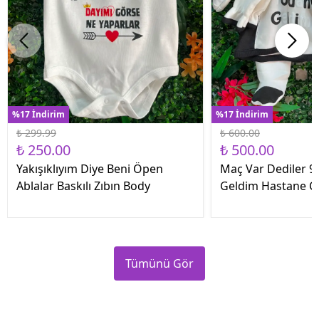
%17 İndirim
%17 İndirim
₺ 299.99
₺ 600.00
₺ 250.00
₺ 500.00
Yakışıklıyım Diye Beni Öpen
Maç Var Dediler 9 
Ablalar Baskılı Zıbın Body
Geldim Hastane Çık
Tümünü Gör