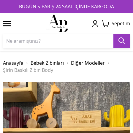
1
2
3
BUGÜN SİPARİŞ 24 SAAT İÇİNDE KARGODA
Sepetim
Anasayfa
Bebek Zıbınları
Diğer Modeller
Şirin Baskılı Zıbın Body