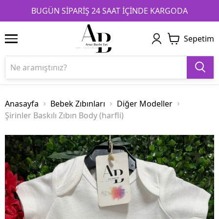
1
2
3
BUGÜN SİPARİŞ 24 SAAT İÇİNDE KARGODA
Sepetim
Anasayfa
Bebek Zıbınları
Diğer Modeller
Şirinler Baskılı Zıbın Body (harfli)