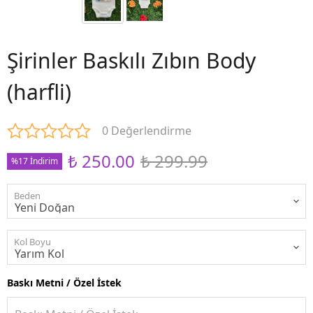
Şirinler Baskılı Zıbın Body
(harfli)
0 Değerlendirme
₺ 250.00
₺ 299.99
%17 İndirim
Beden
Kol Boyu
Baskı Metni / Özel İstek