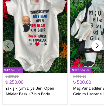
%17 İndirim
%17 İndirim
₺ 299.99
₺ 600.00
₺ 250.00
₺ 500.00
Yakışıklıyım Diye Beni Öpen
Maç Var Dediler 9 
Ablalar Baskılı Zıbın Body
Geldim Hastane Çık