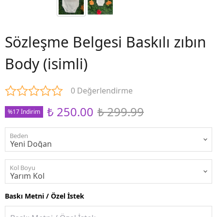
Sözleşme Belgesi Baskılı zıbın
Body (isimli)
0 Değerlendirme
₺ 250.00
₺ 299.99
%17 İndirim
Beden
Kol Boyu
Baskı Metni / Özel İstek