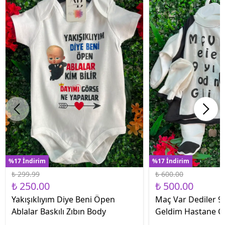
%17 İndirim
%17 İndirim
₺ 299.99
₺ 600.00
₺ 250.00
₺ 500.00
Yakışıklıyım Diye Beni Öpen
Maç Var Dediler 9 
Ablalar Baskılı Zıbın Body
Geldim Hastane Çık