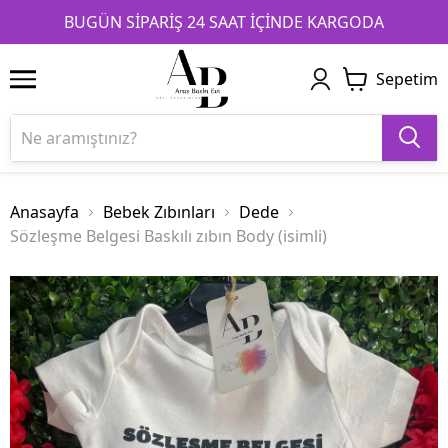
1
2
3
BUGÜN SİPARİŞ 24 SAAT İÇİNDE KARGODA
Sepetim
Anasayfa
Bebek Zıbınları
Dede
Sözleşme Belgesi Baskılı zıbın Body (isimli)