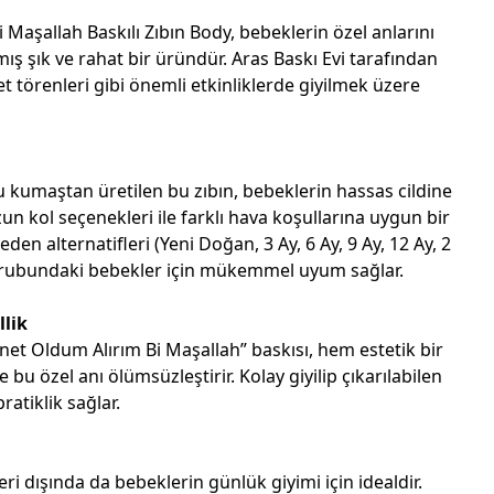
Maşallah Baskılı Zıbın Body, bebeklerin özel anlarını
ış şık ve rahat bir üründür. Aras Baskı Evi tarafından
et törenleri gibi önemli etkinliklerde giyilmek üzere
u kumaştan üretilen bu zıbın, bebeklerin hassas cildine
zun kol seçenekleri ile farklı hava koşullarına uygun bir
eden alternatifleri (Yeni Doğan, 3 Ay, 6 Ay, 9 Ay, 12 Ay, 2
ş grubundaki bebekler için mükemmel uyum sağlar.
llik
net Oldum Alırım Bi Maşallah” baskısı, hem estetik bir
 özel anı ölümsüzleştirir. Kolay giyilip çıkarılabilen
ratiklik sağlar.
eri dışında da bebeklerin günlük giyimi için idealdir.