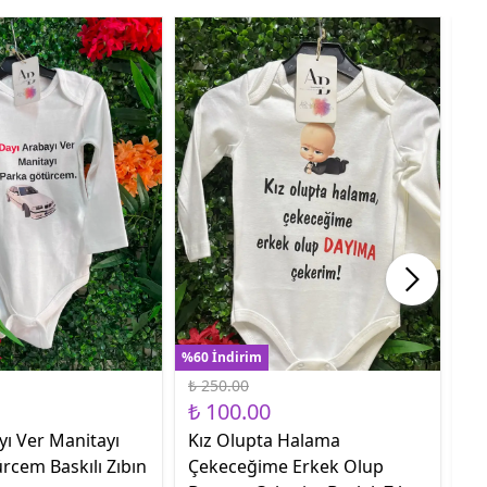
%60 İndirim
%60
₺ 250.00
₺ 
₺ 100.00
₺ 
yı Ver Manitayı
Kız Olupta Halama
Sa
rcem Baskılı Zıbın
Çekeceğime Erkek Olup
Ge