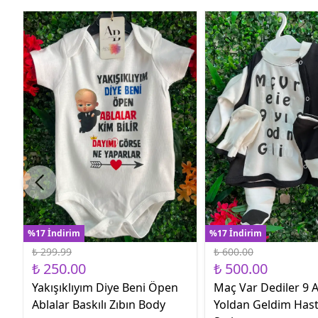
%17 İndirim
%17 İndirim
₺ 299.99
₺ 600.00
₺ 250.00
₺ 500.00
Yakışıklıyım Diye Beni Öpen
Maç Var Dediler 9 A
Ablalar Baskılı Zıbın Body
Yoldan Geldim Hast