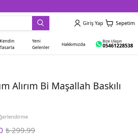
Giriş Yap
Sepetim
Kendin
Yeni
Bize Ulaşın
Hakkımızda
05461228538
Tasarla
Gelenler
Dede
Yetişkin
Sevgiliye Hediye
İsme Özel
Ham Bez Çanta
Dayı
m Alırım Bi Maşallah Baskılı
Abla
Bayram
Yenge
Diğer Modeller
ğerlendirme
0
₺ 299.99