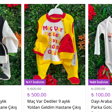
%17 İndirim
%60 İndirim
₺ 600.00
₺ 250.00
₺ 500.00
₺ 100.00
ylık
Maç Var Dediler 9 aylık
Dayı Araba
ane Çıkış
Yoldan Geldim Hastane Çıkış
Parka Götü