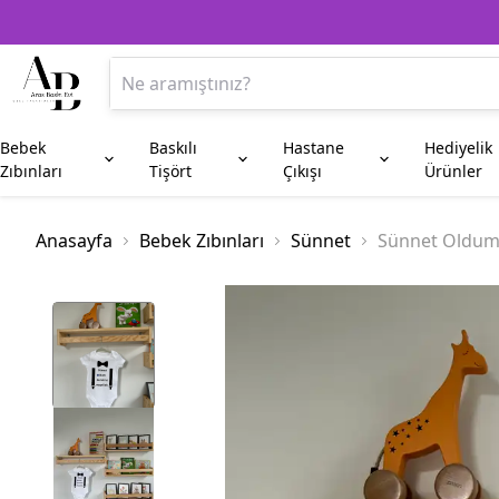
Bebek
Baskılı
Hastane
Hediyelik
Zıbınları
Tişört
Çıkışı
Ürünler
Anne
Aile Kombin
Beşiktaş
Kupa Bardak
Anneye Hediyeler
Baba
Fenerbahç
Plaket
Anasayfa
Bebek Zıbınları
Sünnet
Sünnet Oldum A
Amca
Hala
Enişte
Sünnet