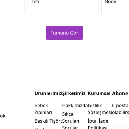
seti
Body
Tümünü Gör
Abone
Ürünlerimiz
Şirketimiz
Kurumsal
Bebek
Hakkımızda
Gizlilik
E-posta
Zıbınları
Sözleşmesi
olabilirs
Sıkça
ok.
Baskılı Tişört
Sorulan
İptal İade
Sorular
Politikası