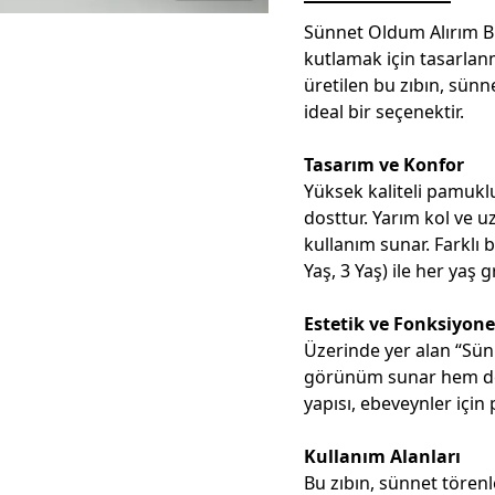
Sünnet Oldum Alırım Bi 
kutlamak için tasarlanm
üretilen bu zıbın, sünn
ideal bir seçenektir.
Tasarım ve Konfor
Yüksek kaliteli pamukl
dosttur. Yarım kol ve u
kullanım sunar. Farklı b
Yaş, 3 Yaş) ile her ya
Estetik ve Fonksiyone
Üzerinde yer alan “Sün
görünüm sunar hem de bu
yapısı, ebeveynler için p
Kullanım Alanları
Bu zıbın, sünnet törenl