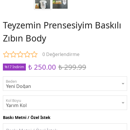
Teyzemin Prensesiyim Baskılı
Zıbın Body
0 Değerlendirme
₺ 250.00
₺ 299.99
%17 İndirim
Beden
Kol Boyu
Baskı Metni / Özel İstek