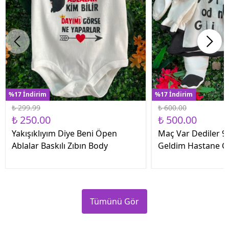
%17 İndirim
%17 İndirim
₺ 299.99
₺ 600.00
₺ 250.00
₺ 500.00
Yakışıklıyım Diye Beni Öpen
Maç Var Dediler 9 
Ablalar Baskılı Zıbın Body
Geldim Hastane Çık
Tümünü Gör