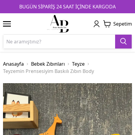
1
2
3
BUGÜN SİPARİŞ 24 SAAT İÇİNDE KARGODA
Sepetim
Anasayfa
Bebek Zıbınları
Teyze
Teyzemin Prensesiyim Baskılı Zıbın Body