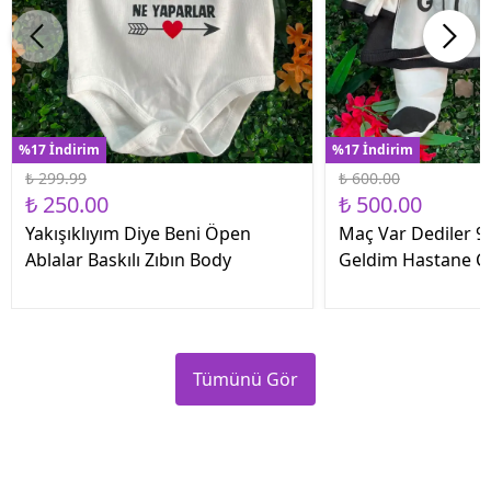
%17 İndirim
%17 İndirim
₺ 299.99
₺ 600.00
₺ 250.00
₺ 500.00
Yakışıklıyım Diye Beni Öpen
Maç Var Dediler 9 
Ablalar Baskılı Zıbın Body
Geldim Hastane Çık
Tümünü Gör