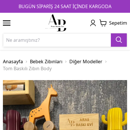
1
2
3
BUGÜN SİPARİŞ 24 SAAT İÇİNDE KARGODA
Sepetim
Anasayfa
Bebek Zıbınları
Diğer Modeller
Tom Baskılı Zıbın Body