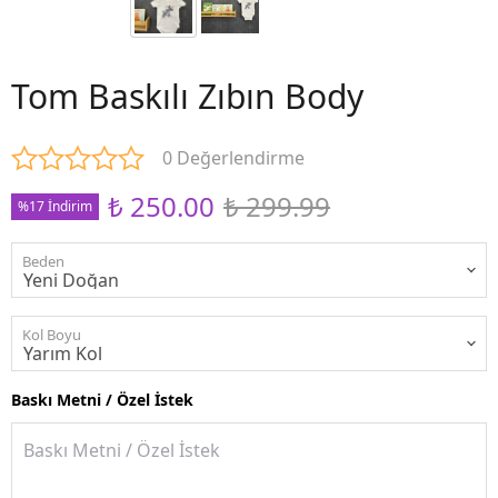
Tom Baskılı Zıbın Body
0 Değerlendirme
₺ 250.00
₺ 299.99
%17 İndirim
Beden
Kol Boyu
Baskı Metni / Özel İstek