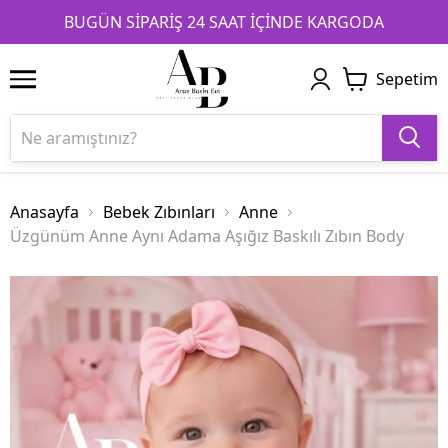
1
2
3
BUGÜN SİPARİŞ 24 SAAT İÇİNDE KARGODA
Sepetim
Anasayfa
Bebek Zıbınları
Anne
Üzgünüm Anne Aynı Adama Aşığız Baskılı Zıbın Body