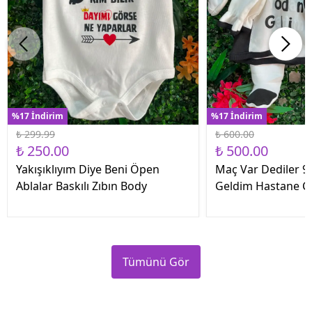
%17 İndirim
%17 İndirim
₺ 299.99
₺ 600.00
₺ 250.00
₺ 500.00
Yakışıklıyım Diye Beni Öpen
Maç Var Dediler 9 
Ablalar Baskılı Zıbın Body
Geldim Hastane Çık
Tümünü Gör