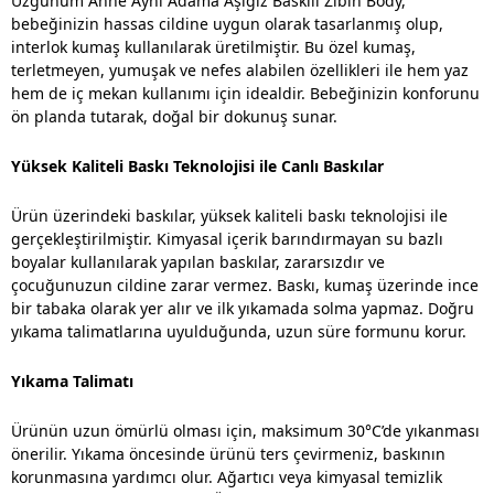
Üzgünüm Anne Aynı Adama Aşığız Baskılı Zıbın Body,
bebeğinizin hassas cildine uygun olarak tasarlanmış olup,
interlok kumaş kullanılarak üretilmiştir. Bu özel kumaş,
terletmeyen, yumuşak ve nefes alabilen özellikleri ile hem yaz
hem de iç mekan kullanımı için idealdir. Bebeğinizin konforunu
ön planda tutarak, doğal bir dokunuş sunar.
Yüksek Kaliteli Baskı Teknolojisi ile Canlı Baskılar
Ürün üzerindeki baskılar, yüksek kaliteli baskı teknolojisi ile
gerçekleştirilmiştir. Kimyasal içerik barındırmayan su bazlı
boyalar kullanılarak yapılan baskılar, zararsızdır ve
çocuğunuzun cildine zarar vermez. Baskı, kumaş üzerinde ince
bir tabaka olarak yer alır ve ilk yıkamada solma yapmaz. Doğru
yıkama talimatlarına uyulduğunda, uzun süre formunu korur.
Yıkama Talimatı
Ürünün uzun ömürlü olması için, maksimum 30°C’de yıkanması
önerilir. Yıkama öncesinde ürünü ters çevirmeniz, baskının
korunmasına yardımcı olur. Ağartıcı veya kimyasal temizlik