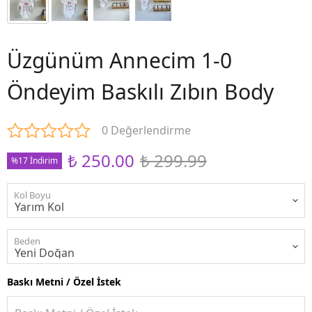
Üzgünüm Annecim 1-0
Öndeyim Baskılı Zıbın Body
0 Değerlendirme
₺ 250.00
₺ 299.99
%17 İndirim
Kol Boyu
Beden
Baskı Metni / Özel İstek