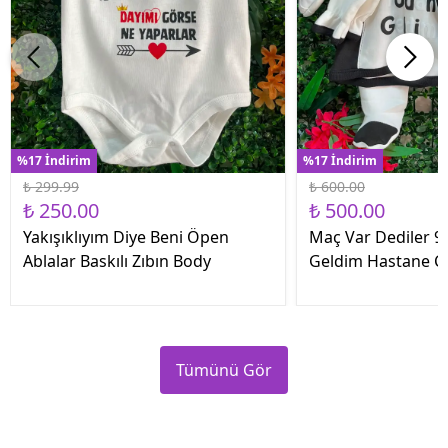
%17 İndirim
%17 İndirim
₺ 299.99
₺ 600.00
₺ 250.00
₺ 500.00
Yakışıklıyım Diye Beni Öpen
Maç Var Dediler 9 
Ablalar Baskılı Zıbın Body
Geldim Hastane Çık
Tümünü Gör