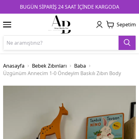
1
2
3
BUGÜN SİPARİŞ 24 SAAT İÇİNDE KARGODA
Sepetim
Anasayfa
Bebek Zıbınları
Baba
Üzgünüm Annecim 1-0 Öndeyim Baskılı Zıbın Body