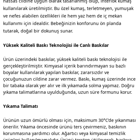
hassas cildine uygun olarak tasarlanmış olup, interlok kumaş
kullanılarak üretilmiştir. Bu özel kumaş, terletmeyen, yumuşak
ve nefes alabilen özellikleri ile hem yaz hem de iç mekan
kullanımı için idealdir. Bebeğinizin konforunu ön planda
tutarak, doğal bir dokunuş sunar.
Yüksek Kaliteli Baskı Teknolojisi ile Canlı Baskılar
Ürün üzerindeki baskılar, yüksek kaliteli baskı teknolojisi ile
gerçekleştirilmiştir. Kimyasal içerik barındırmayan su bazlı
boyalar kullanılarak yapılan baskılar, zararsızdır ve
çocuğunuzun cildine zarar vermez. Baskı, kumaş üzerinde ince
bir tabaka olarak yer alır ve ilk yıkamada solma yapmaz. Doğru
yıkama talimatlarına uyulduğunda, uzun süre formunu korur.
Yıkama Talimatı
Ürünün uzun ömürlü olması için, maksimum 30°C’de yıkanması
önerilir. Yıkama öncesinde ürünü ters çevirmeniz, baskının
korunmasına yardımcı olur. Ağartıcı veya kimyasal temizlik
ürünleri kullanılmamalıdır. Ürünü tersten ütüleyerek, baskıya